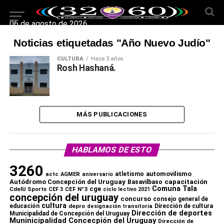
06 de agosto de 2026
Noticias etiquetadas "Año Nuevo Judío"
CULTURA
Hace 3 años
Rosh Hashaná.
MÁS PUBLICACIONES
HABLAMOS DE ESTO
3260
automovilismo
atletismo
actc
AGMER
aniversario
capacitación
Autódromo Concepción del Uruguay
Basavilbaso
Comuna Tala
cge
CdelU Sports
CEF N°3
CEF 3
ciclo lectivo 2021
concepción del uruguay
concurso
consejo general de
cultura
educación
depro
Dirección de cultura
designación transitoria
Dirección de deportes
Municipalidad de Concepción del Uruguay
Muninicipalidad Concecpión del Uruguay
Dirección de