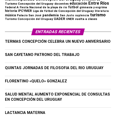
Entre Ríos
educación
Turismo Concepción del Uruguay
docentes
fútbol
federal A
Fiesta Nacional de la playa de rio
gimnasia y esgrima
historia
IPCYMER
Liga de fútbol de Concepción del Uruguay
literatura
turismo
pandemia
música
Palacio San José
San Justo
suplencia
UADER
UNER
vuelta a clases
Turismo Concepción del Uruguay
ENTRADAS RECIENTES
TERMAS CONCEPCIÓN CELEBRA UN NUEVO ANIVERSARIO
SAN CAYETANO PATRONO DEL TRABAJO
QUINTAS JORNADAS DE FILOSOFIA DEL RIO URUGUAY
FLORENTINO «QUELO» GONZALEZ
SALUD MENTAL AUMENTO EXPONENCIAL DE CONSULTAS
EN CONCEPCIÓN DEL URUGUAY
LACTANCIA MATERNA