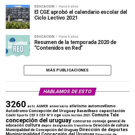
EDUCACIÓN
Hace 6 años
El CGE aprobó el calendario escolar del
Ciclo Lectivo 2021
EDUCACIÓN
Hace 6 años
Resumen de la temporada 2020 de
“Contenidos en Red”
MÁS PUBLICACIONES
HABLAMOS DE ESTO
3260
automovilismo
atletismo
actc
AGMER
aniversario
capacitación
Autódromo Concepción del Uruguay
Basavilbaso
Comuna Tala
cge
CdelU Sports
CEF N°3
CEF 3
ciclo lectivo 2021
concepción del uruguay
concurso
consejo general de
cultura
educación
depro
Dirección de cultura
designación transitoria
Dirección de deportes
Municipalidad de Concepción del Uruguay
Muninicipalidad Concecpión del Uruguay
Dirección de