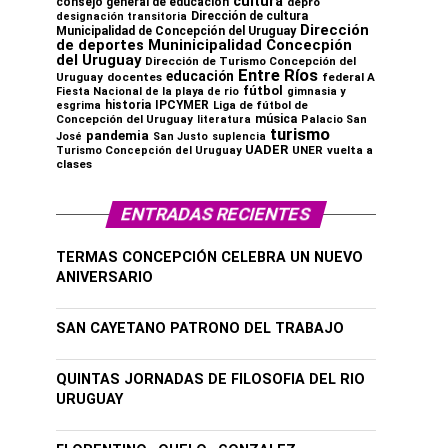
cultura
consejo general de educación
depro
Dirección de cultura
designación transitoria
Dirección
Municipalidad de Concepción del Uruguay
de deportes Muninicipalidad Concecpión
del Uruguay
Dirección de Turismo Concepción del
Entre Ríos
educación
Uruguay
docentes
federal A
fútbol
Fiesta Nacional de la playa de rio
gimnasia y
historia
IPCYMER
Liga de fútbol de
esgrima
música
Concepción del Uruguay
literatura
Palacio San
turismo
pandemia
José
San Justo
suplencia
UADER
UNER
vuelta a
Turismo Concepción del Uruguay
clases
ENTRADAS RECIENTES
TERMAS CONCEPCIÓN CELEBRA UN NUEVO
ANIVERSARIO
SAN CAYETANO PATRONO DEL TRABAJO
QUINTAS JORNADAS DE FILOSOFIA DEL RIO
URUGUAY