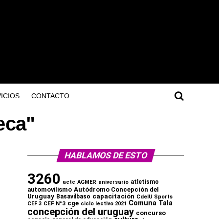
ICIOS
CONTACTO
eca"
HABLAMOS DE ESTO
3260
atletismo
actc
AGMER
aniversario
automovilismo
Autódromo Concepción del
capacitación
Uruguay
Basavilbaso
CdelU Sports
Comuna Tala
cge
CEF N°3
CEF 3
ciclo lectivo 2021
concepción del uruguay
concurso