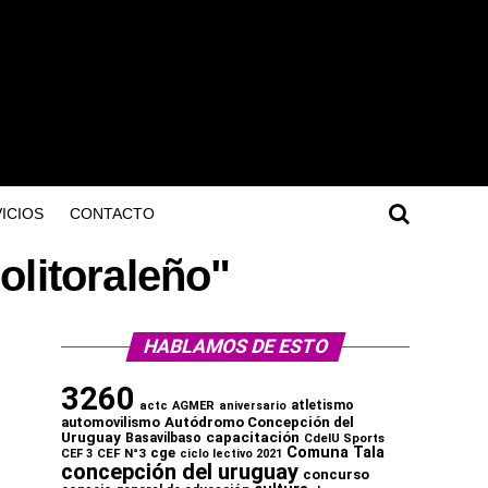
ICIOS
CONTACTO
olitoraleño"
HABLAMOS DE ESTO
3260
atletismo
actc
AGMER
aniversario
automovilismo
Autódromo Concepción del
capacitación
Uruguay
Basavilbaso
CdelU Sports
Comuna Tala
cge
CEF N°3
CEF 3
ciclo lectivo 2021
concepción del uruguay
concurso