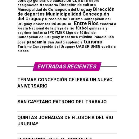
cultura
consejo general de educación
depro
Dirección de cultura
designación transitoria
Dirección
Municipalidad de Concepción del Uruguay
de deportes Muninicipalidad Concecpión
del Uruguay
Dirección de Turismo Concepción del
Entre Ríos
educación
Uruguay
docentes
federal A
fútbol
Fiesta Nacional de la playa de rio
gimnasia y
historia
IPCYMER
Liga de fútbol de
esgrima
música
Concepción del Uruguay
literatura
Palacio San
turismo
pandemia
José
San Justo
suplencia
UADER
UNER
vuelta a
Turismo Concepción del Uruguay
clases
ENTRADAS RECIENTES
TERMAS CONCEPCIÓN CELEBRA UN NUEVO
ANIVERSARIO
SAN CAYETANO PATRONO DEL TRABAJO
QUINTAS JORNADAS DE FILOSOFIA DEL RIO
URUGUAY