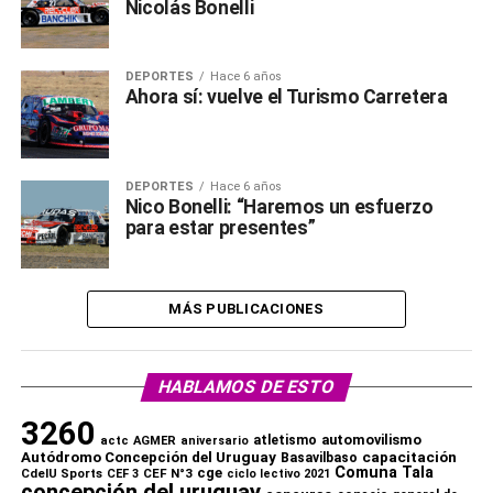
Nicolás Bonelli
DEPORTES
Hace 6 años
Ahora sí: vuelve el Turismo Carretera
DEPORTES
Hace 6 años
Nico Bonelli: “Haremos un esfuerzo
para estar presentes”
MÁS PUBLICACIONES
HABLAMOS DE ESTO
3260
automovilismo
atletismo
actc
AGMER
aniversario
capacitación
Autódromo Concepción del Uruguay
Basavilbaso
Comuna Tala
cge
CdelU Sports
CEF N°3
CEF 3
ciclo lectivo 2021
concepción del uruguay