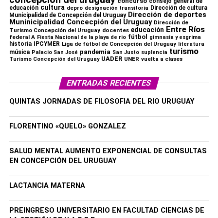
concurso
consejo general de
cultura
educación
depro
Dirección de cultura
designación transitoria
Dirección de deportes
Municipalidad de Concepción del Uruguay
Muninicipalidad Concecpión del Uruguay
Dirección de
Entre Ríos
educación
Turismo Concepción del Uruguay
docentes
fútbol
federal A
Fiesta Nacional de la playa de rio
gimnasia y esgrima
historia
IPCYMER
Liga de fútbol de Concepción del Uruguay
literatura
turismo
pandemia
música
Palacio San José
San Justo
suplencia
UADER
UNER
vuelta a clases
Turismo Concepción del Uruguay
ENTRADAS RECIENTES
QUINTAS JORNADAS DE FILOSOFIA DEL RIO URUGUAY
FLORENTINO «QUELO» GONZALEZ
SALUD MENTAL AUMENTO EXPONENCIAL DE CONSULTAS
EN CONCEPCIÓN DEL URUGUAY
LACTANCIA MATERNA
PREINGRESO UNIVERSITARIO EN FACULTAD CIENCIAS DE