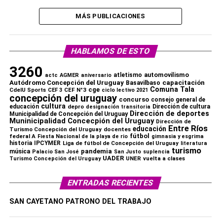
MÁS PUBLICACIONES
HABLAMOS DE ESTO
3260
automovilismo
atletismo
actc
AGMER
aniversario
capacitación
Autódromo Concepción del Uruguay
Basavilbaso
Comuna Tala
cge
CdelU Sports
CEF N°3
CEF 3
ciclo lectivo 2021
concepción del uruguay
concurso
consejo general de
cultura
educación
depro
Dirección de cultura
designación transitoria
Dirección de deportes
Municipalidad de Concepción del Uruguay
Muninicipalidad Concecpión del Uruguay
Dirección de
Entre Ríos
educación
Turismo Concepción del Uruguay
docentes
fútbol
federal A
Fiesta Nacional de la playa de rio
gimnasia y esgrima
historia
IPCYMER
Liga de fútbol de Concepción del Uruguay
literatura
turismo
pandemia
música
Palacio San José
San Justo
suplencia
UADER
UNER
vuelta a clases
Turismo Concepción del Uruguay
ENTRADAS RECIENTES
SAN CAYETANO PATRONO DEL TRABAJO