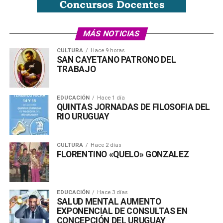
MÁS NOTICIAS
CULTURA
Hace 9 horas
SAN CAYETANO PATRONO DEL
TRABAJO
EDUCACIÓN
Hace 1 día
QUINTAS JORNADAS DE FILOSOFIA DEL
RIO URUGUAY
CULTURA
Hace 2 días
FLORENTINO «QUELO» GONZALEZ
La ciudad se prepara todos los años para la fiesta
EDUCACIÓN
Hace 3 días
Nacional de la Colonización con la siguiente
SALUD MENTAL AUMENTO
programación artística:
EXPONENCIAL DE CONSULTAS EN
CONCEPCIÓN DEL URUGUAY