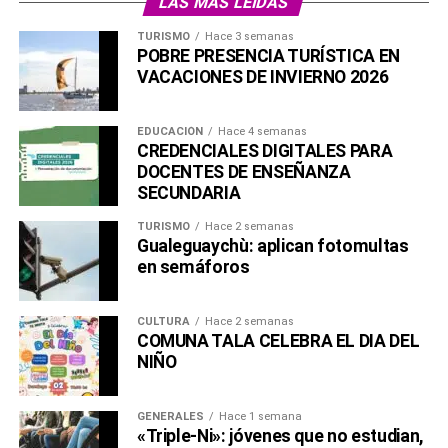
LAS MÁS LEÍDAS
TURISMO
Hace 3 semanas
POBRE PRESENCIA TURÍSTICA EN
VACACIONES DE INVIERNO 2026
EDUCACIÓN
Hace 4 semanas
CREDENCIALES DIGITALES PARA
DOCENTES DE ENSEÑANZA
SECUNDARIA
TURISMO
Hace 2 semanas
Gualeguaychù: aplican fotomultas
en semáforos
CULTURA
Hace 2 semanas
COMUNA TALA CELEBRA EL DIA DEL
NIÑO
GENERALES
Hace 1 semana
«Triple-Ni»: jóvenes que no estudian,