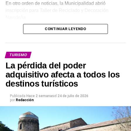
En otro orden de noticias, la Municipalidad abrió
inscripción para Taller de Reciclado y Decoración
Navideña.
CONTINUAR LEYENDO
Inicio: Lunes 3 de agosto
Horario del taller: 14:30 a 17:30 horas
TURISMO
Lugar: Salón de los Talleres – Polideportivo Municipal
La pérdida del poder
Inscripciones al 3442-458705. De lunes a viernes, de
adquisitivo afecta a todos los
15:00 a 17:00 horas, enviando los siguientes datos:
destinos turísticos
* Nombre y apellido
Publicada
Hace 2 semanas
el
24 de julio de 2026
por
Redacción
* DNI
* ⁠Edad