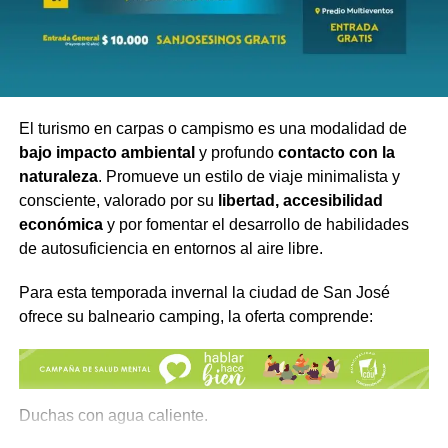
El turismo en carpas o campismo es una modalidad de
bajo impacto ambiental
y profundo
contacto con la
naturaleza
. Promueve un estilo de viaje minimalista y
consciente, valorado por su
libertad, accesibilidad
económica
y por fomentar el desarrollo de habilidades
de autosuficiencia en entornos al aire libre.
Para esta temporada invernal la ciudad de San José
ofrece su balneario camping, la oferta comprende:
A esa menor demanda se suma otro problema que golpea
con fuerza al sector: el incremento permanente de los
costos de funcionamiento. El aumento de tarifas de
servicios públicos, los mayores costos laborales, la
Duchas con agua caliente.
presión tributaria y el encarecimiento de insumos