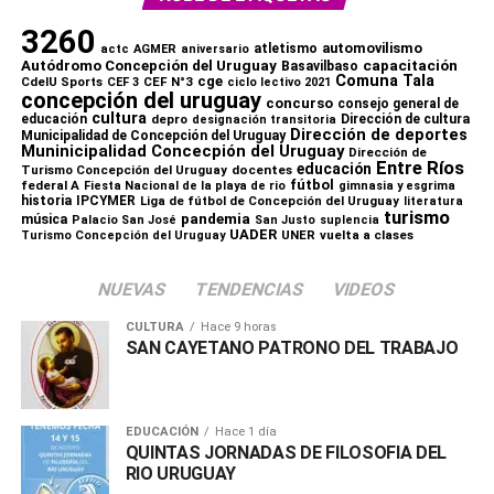
3260
automovilismo
atletismo
actc
AGMER
aniversario
capacitación
Autódromo Concepción del Uruguay
Basavilbaso
Comuna Tala
cge
CdelU Sports
CEF N°3
CEF 3
ciclo lectivo 2021
concepción del uruguay
concurso
consejo general de
Comparte esto:
cultura
educación
depro
Dirección de cultura
designación transitoria
Dirección de deportes
Municipalidad de Concepción del Uruguay
X
Facebook
WhatsApp
Imprimir
Muninicipalidad Concecpión del Uruguay
Dirección de
Entre Ríos
educación
Turismo Concepción del Uruguay
docentes
fútbol
federal A
Fiesta Nacional de la playa de rio
gimnasia y esgrima
historia
IPCYMER
Liga de fútbol de Concepción del Uruguay
literatura
turismo
pandemia
música
Palacio San José
San Justo
suplencia
UADER
UNER
vuelta a clases
Turismo Concepción del Uruguay
NUEVAS
TENDENCIAS
VIDEOS
CULTURA
Hace 9 horas
SAN CAYETANO PATRONO DEL TRABAJO
EDUCACIÓN
Hace 1 día
QUINTAS JORNADAS DE FILOSOFIA DEL
RIO URUGUAY