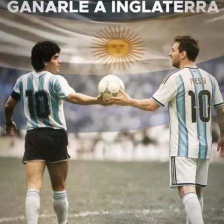
han calado muy hondo en el sentir popular. Los
seleccionados en cada paso dan muestra del proceder
marcado por la dupla de liderazgo Scaloni – Messi, sin
decirlo denotan el camino que EL PAÍS debería imitar:
trabajo, sensibilidad, simpleza, amabilidad,
profesionalismo, empatía todo para allanar el camino al
éxito.
¿ Algún día los líderes políticos del presente aprenderán
esta enseñanza ?
En las vísperas de una nueva final, deseamos que
nuevamente sea como reza nuestro Himno Nacional
«CORONADOS DE GLORIA VIVAMOS»
Sería fantástico imaginar un escenario futuro para el
cierre del día 19/7/2026 donde se pueda sentir
nuevamente » desde la calle llega el estruendo de voces
y bocinas festejando la victoria de
Argentina
. Una victoria