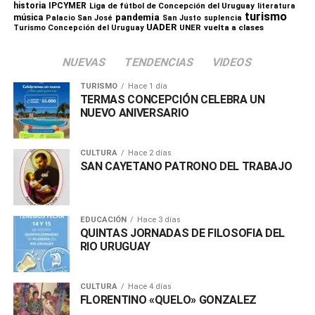
historia
IPCYMER
Liga de fútbol de Concepción del Uruguay
literatura
turismo
pandemia
música
Palacio San José
San Justo
suplencia
UADER
UNER
vuelta a clases
Turismo Concepción del Uruguay
NUEVAS
TENDENCIAS
VIDEOS
TURISMO
Hace 1 día
TERMAS CONCEPCIÓN CELEBRA UN
NUEVO ANIVERSARIO
CULTURA
Hace 2 días
SAN CAYETANO PATRONO DEL TRABAJO
EDUCACIÓN
Hace 3 días
QUINTAS JORNADAS DE FILOSOFIA DEL
RIO URUGUAY
CULTURA
Hace 4 días
FLORENTINO «QUELO» GONZALEZ