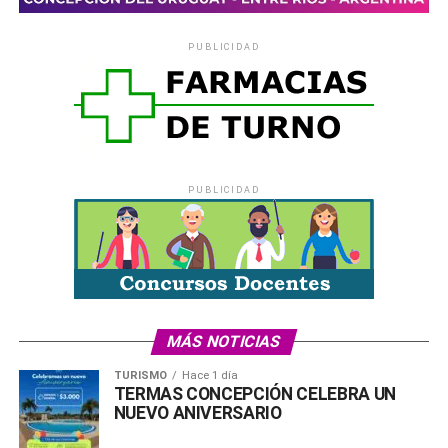
Inscripción:
https://forms.gle/HP8WPfFoxfnS9dkH7
PUBLICIDAD
Consultas: polotecnologicolanube@gmail.com
WhatsApp: 3442 550836
Comparte esto:
X
Facebook
WhatsApp
Imprimir
PUBLICIDAD
MÁS NOTICIAS
TURISMO
Hace 1 día
TERMAS CONCEPCIÓN CELEBRA UN
NUEVO ANIVERSARIO