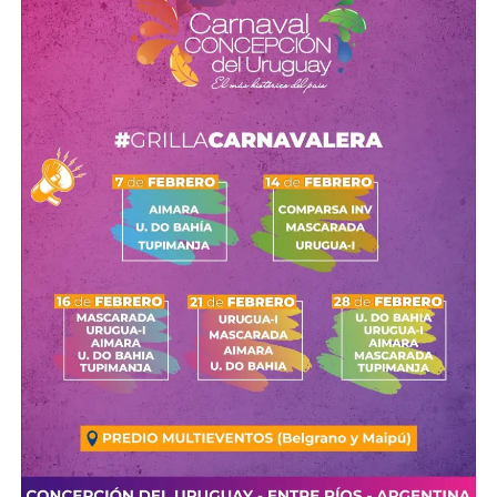
Esta instancia de formación se realiza en forma conjunta
con la Universidad de Concepción del Uruguay — UCU y
cuenta con certificación académica otorgada por dicha
institución.
Capacitador: Prof. Lautaro Martínez
Días de cursado: 19 y 26 de junio de 2026 – Horario:
16:00 horas
Lugar: Polo Tecnológico La Nube
Dirección: Maipú esquina Posadas – Concepción del
Uruguay
Comparte esto:
Actividad gratuita – Cupos limitados
X
Facebook
WhatsApp
Imprimir
Destinado a entrenadores/as, preparadores físicos,
profesionales de cuerpos técnicos, dirigentes deportivos,
estudiantes y profesores/as de Educación Física, y
personas vinculadas al ámbito deportivo.