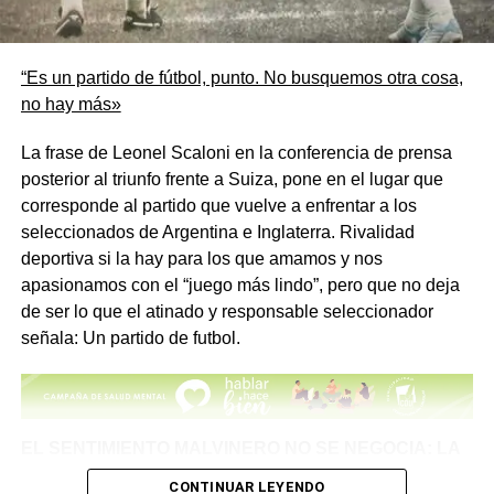
justa, merecida. Una victoria al estilo «
Scaloneta
«, es
decir, infartante.»
“Es un partido de fútbol, punto. No busquemos otra cosa,
no hay más»
La frase de Leonel Scaloni en la conferencia de prensa
posterior al triunfo frente a Suiza, pone en el lugar que
corresponde al partido que vuelve a enfrentar a los
seleccionados de Argentina e Inglaterra. Rivalidad
deportiva si la hay para los que amamos y nos
apasionamos con el “juego más lindo”, pero que no deja
de ser lo que el atinado y responsable seleccionador
señala: Un partido de futbol.
EL SENTIMIENTO MALVINERO NO SE NEGOCIA: LA
MEMORIA SE DEFIENDE EN CADA CANCHA
CONTINUAR LEYENDO