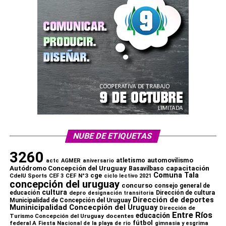
NUBE DE ETIQUETAS
3260
automovilismo
atletismo
actc
AGMER
aniversario
capacitación
Autódromo Concepción del Uruguay
Basavilbaso
Comuna Tala
cge
CdelU Sports
CEF N°3
CEF 3
ciclo lectivo 2021
concepción del uruguay
concurso
consejo general de
cultura
educación
depro
Dirección de cultura
designación transitoria
Dirección de deportes
Municipalidad de Concepción del Uruguay
Muninicipalidad Concecpión del Uruguay
Dirección de
Entre Ríos
educación
Turismo Concepción del Uruguay
docentes
fútbol
federal A
Fiesta Nacional de la playa de rio
gimnasia y esgrima