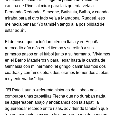
cancha de River, al mirar para la izquierda veía a
Fernando Redondo, Simeone, Batistuta, Balbo, y cuando
miraba para el otro lado veía a Maradona, Ruggeri, eso
me hacía pensar: ‘Yo también tengo a la posibilidad de
estar aquí’”.
El defensor que actuó también en Italia y en España
retrocedió aún más en el tiempo y se refirió a sus
primeros pasos en el fútbol junto a su hermano. “Vivíamos
en el Barrio Mataderos y para llegar hasta la cancha de
Gimnasia con mi hermano ‘el gringo’ caminábamos dos
cuadras y corríamos otras dos, éramos tremendos atletas,
muy entrenados” dijo.
“’El Pato’ Laurito -referente histórico del ‘lobo’- nos
compraba unas zapatillas Flecha que no duraban nada,
se agujereaban abajo y andábamos con la zapatilla
agujereada” recordó entre risas, advirtiendo también que
“en un momento a mi viejo le dieron en parte de pago una