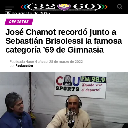
08 de agosto de 2026
DEPORTES
José Chamot recordó junto a
Sebastián Brisolessi la famosa
categoría ’69 de Gimnasia
Publicada
Hace 4 años
el
28 de marzo de 2022
por
Redacción