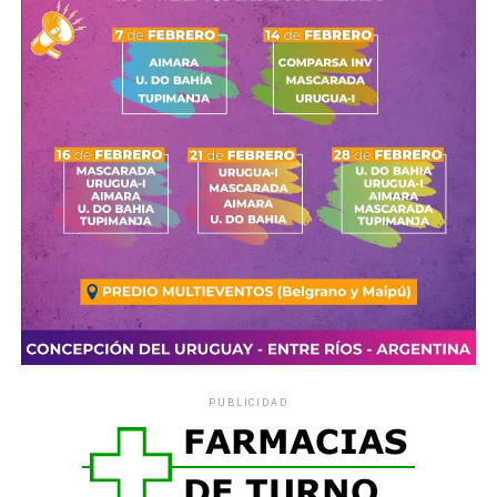
crecimiento es más rápido. Por eso, hay que tener en
cuenta que, en esta etapa,
las necesidades nutritivas
solo las cubre completamente la leche materna
.
De hecho, la lactancia materna tiene una serie de
ventajas para el niño, pero también para la madre. Para el
primero de ellos, es la única leche que
se ajusta a sus
necesidades
y su composición cambia según estas.
Además,
no está contaminada, aporta defensas contra
las infecciones y disminuye las enfermedades
alérgicas
.
Para la madre, la leche materna
favorece el retorno del
útero a su tamaño normal, disminuye el exceso de
grasas que acumula durante el embarazo
, favorece la
unión afectiva madre-hijo y retrasa la vuelta de la
PUBLICIDAD
menstruación. También es más cómoda y económica.
Comparte esto: