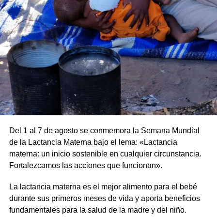
comunidad. Algunas actividades requieren inscripción por
cupo, información que será dada en la semana de los
encuentros.
Lugares (revisar según corresponda a cada actividad):
•Auditorio Illia
•Museo de la Ciudad
•Auditorio Scelzi
•Salida desde la Logia Masonica
Por más información mantené al tanto las redes de las
Jornadas de Filosofía del Río Uruguay
Del 1 al 7 de agosto se conmemora la Semana Mundial
de la Lactancia Materna bajo el lema: «Lactancia
Comparte esto:
Link
https://www.instagram.com/filosofiadelriouruguay/
materna: un inicio sostenible en cualquier circunstancia.
X
Facebook
WhatsApp
Imprimir
Fortalezcamos las acciones que funcionan».
Comparte esto:
X
Facebook
WhatsApp
Imprimir
La lactancia materna es el mejor alimento para el bebé
durante sus primeros meses de vida y aporta beneficios
fundamentales para la salud de la madre y del niño.