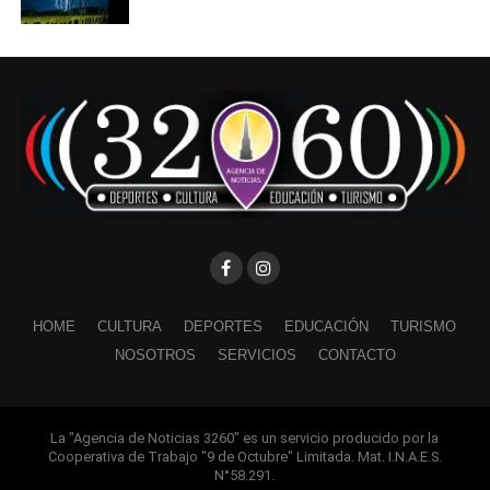
HOME
CULTURA
DEPORTES
EDUCACIÓN
TURISMO
NOSOTROS
SERVICIOS
CONTACTO
La "Agencia de Noticias 3260" es un servicio producido por la
Cooperativa de Trabajo "9 de Octubre" Limitada. Mat. I.N.A.E.S.
N°58.291.