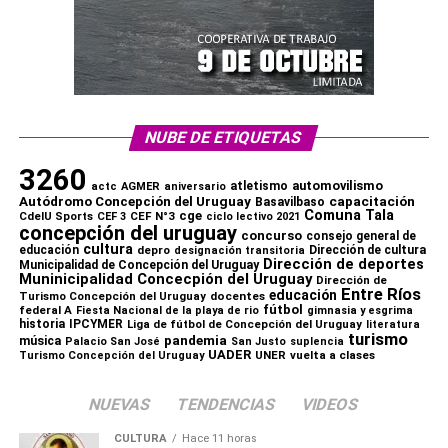
NUBE DE ETIQUETAS
3260
automovilismo
atletismo
actc
AGMER
aniversario
capacitación
Autódromo Concepción del Uruguay
Basavilbaso
Comuna Tala
cge
CdelU Sports
CEF N°3
CEF 3
ciclo lectivo 2021
concepción del uruguay
concurso
consejo general de
cultura
educación
depro
Dirección de cultura
designación transitoria
Dirección de deportes
Municipalidad de Concepción del Uruguay
Muninicipalidad Concecpión del Uruguay
Dirección de
Entre Ríos
educación
Turismo Concepción del Uruguay
docentes
fútbol
federal A
Fiesta Nacional de la playa de rio
gimnasia y esgrima
historia
IPCYMER
Liga de fútbol de Concepción del Uruguay
literatura
turismo
pandemia
música
Palacio San José
San Justo
suplencia
UADER
UNER
vuelta a clases
Turismo Concepción del Uruguay
NUEVAS
TENDENCIAS
VIDEOS
CULTURA
Hace 11 horas