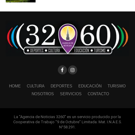
HOME
CULTURA
DEPORTES
EDUCACIÓN
TURISMO
NOSOTROS
SERVICIOS
CONTACTO
La "Agencia de Noticias 3260" es un servicio producido por la
Cooperativa de Trabajo "9 de Octubre" Limitada. Mat. I.N.A.E.S.
N°58.291.