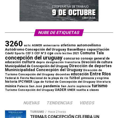
NUBE DE ETIQUETAS
3260
automovilismo
atletismo
actc
AGMER
aniversario
capacitación
Autódromo Concepción del Uruguay
Basavilbaso
Comuna Tala
cge
CdelU Sports
CEF N°3
CEF 3
ciclo lectivo 2021
concepción del uruguay
concurso
consejo general de
cultura
educación
depro
Dirección de cultura
designación transitoria
Dirección de deportes
Municipalidad de Concepción del Uruguay
Muninicipalidad Concecpión del Uruguay
Dirección de
Entre Ríos
educación
Turismo Concepción del Uruguay
docentes
fútbol
federal A
Fiesta Nacional de la playa de rio
gimnasia y esgrima
historia
IPCYMER
Liga de fútbol de Concepción del Uruguay
literatura
turismo
pandemia
música
Palacio San José
San Justo
suplencia
UADER
UNER
vuelta a clases
Turismo Concepción del Uruguay
NUEVAS
TENDENCIAS
VIDEOS
TURISMO
Hace 2 horas
TERMAS CONCEPCIÓN CELEBRA UN