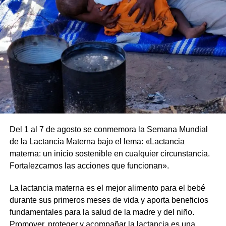
cupo, información que será dada en la semana de los
encuentros.
Lugares (revisar según corresponda a cada actividad):
•Auditorio Illia
•Museo de la Ciudad
•Auditorio Scelzi
•Salida desde la Logia Masonica
Por más información mantené al tanto las redes de las
Jornadas de Filosofía del Río Uruguay
Del 1 al 7 de agosto se conmemora la Semana Mundial
de la Lactancia Materna bajo el lema: «Lactancia
Comparte esto:
Link
https://www.instagram.com/filosofiadelriouruguay/
materna: un inicio sostenible en cualquier circunstancia.
X
Facebook
WhatsApp
Imprimir
Fortalezcamos las acciones que funcionan».
Comparte esto:
X
Facebook
WhatsApp
Imprimir
La lactancia materna es el mejor alimento para el bebé
durante sus primeros meses de vida y aporta beneficios
fundamentales para la salud de la madre y del niño.
Promover, proteger y acompañar la lactancia es una