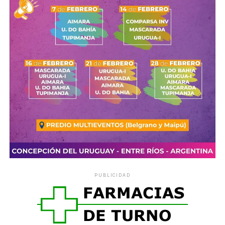
cuenta que, en esta etapa,
las necesidades nutritivas
solo las cubre completamente la leche materna
.
De hecho, la lactancia materna tiene una serie de
ventajas para el niño, pero también para la madre. Para el
primero de ellos, es la única leche que
se ajusta a sus
necesidades
y su composición cambia según estas.
Además,
no está contaminada, aporta defensas contra
las infecciones y disminuye las enfermedades
alérgicas
.
Para la madre, la leche materna
favorece el retorno del
útero a su tamaño normal, disminuye el exceso de
grasas que acumula durante el embarazo
, favorece la
unión afectiva madre-hijo y retrasa la vuelta de la
PUBLICIDAD
menstruación. También es más cómoda y económica.
Comparte esto:
X
Facebook
WhatsApp
Imprimir