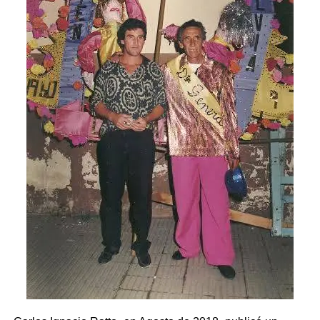
¡Oh glorioso San Cayetano! Aclamado por todas las
Naciones; Padre de Providencia, porque con portentosos
milagros socorres a cuantos te invocan con fe en sus
necesidades. Te suplico me obtengas del Señor oportuno
Socorro en las angustias presentes y sea ello prueba de
la bienaventuranza eterna. Amén.