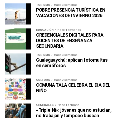
TURISMO
Hace 3 semanas
POBRE PRESENCIA TURÍSTICA EN
VACACIONES DE INVIERNO 2026
EDUCACIÓN
Hace 4 semanas
CREDENCIALES DIGITALES PARA
DOCENTES DE ENSEÑANZA
SECUNDARIA
TURISMO
Hace 3 semanas
Gualeguaychù: aplican fotomultas
en semáforos
CULTURA
Hace 2 semanas
COMUNA TALA CELEBRA EL DIA DEL
NIÑO
GENERALES
Hace 1 semana
«Triple-Ni»: jóvenes que no estudian,
no trabajan y tampoco buscan