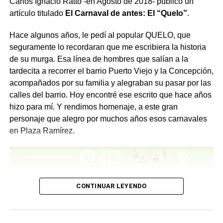
Carlos Ignacio Ratto -en Agosto de 2018- publicó un
artículo titulado
El Carnaval de antes: El “Quelo”
.
Comparte esto:
Hace algunos años, le pedí al popular QUELO, que
X
Facebook
WhatsApp
Imprimir
seguramente lo recordaran que me escribiera la historia
de su murga. Esa línea de hombres que salían a la
tardecita a recorrer el barrio Puerto Viejo y la Concepción,
acompañados por su familia y alegraban su pasar por las
calles del barrio. Hoy encontré ese escrito que hace años
hizo para mí. Y rendimos homenaje, a este gran
personaje que alegro por muchos años esos carnavales
en Plaza Ramírez.
– “Historia y reseña de la Agrupación Murguista más
CONTINUAR LEYENDO
veterana de Concepción del Uruguay”
“Este conjunto se fundó el 18 de febrero de 1960, por un