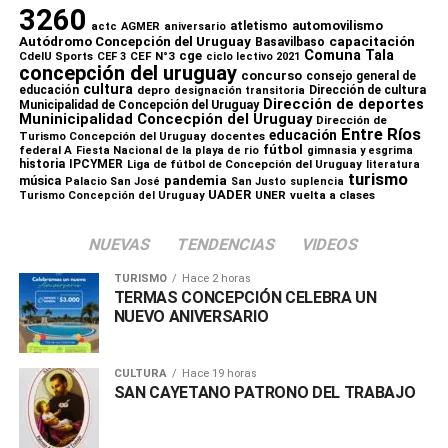
X
Facebook
WhatsApp
Imprimir
3260
automovilismo
atletismo
actc
AGMER
aniversario
capacitación
Autódromo Concepción del Uruguay
Basavilbaso
Comuna Tala
cge
CdelU Sports
CEF N°3
CEF 3
ciclo lectivo 2021
concepción del uruguay
concurso
consejo general de
cultura
educación
depro
Dirección de cultura
designación transitoria
Dirección de deportes
Municipalidad de Concepción del Uruguay
Muninicipalidad Concecpión del Uruguay
Dirección de
Entre Ríos
educación
Turismo Concepción del Uruguay
docentes
fútbol
federal A
Fiesta Nacional de la playa de rio
gimnasia y esgrima
historia
IPCYMER
Liga de fútbol de Concepción del Uruguay
literatura
turismo
pandemia
música
Palacio San José
San Justo
suplencia
UADER
UNER
vuelta a clases
Turismo Concepción del Uruguay
NUEVAS
TENDENCIAS
VIDEOS
TURISMO
Hace 2 horas
TERMAS CONCEPCIÓN CELEBRA UN
NUEVO ANIVERSARIO
CULTURA
Hace 19 horas
SAN CAYETANO PATRONO DEL TRABAJO