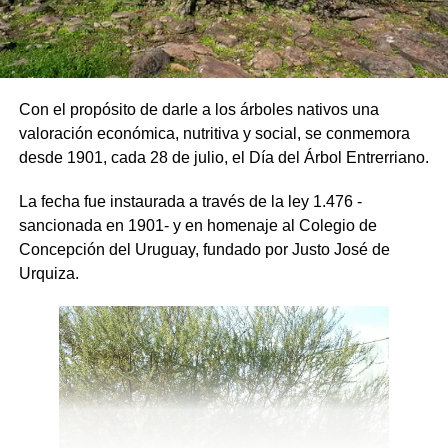
Como lo dice uno de nuestros versos “llevaremos alegría
a los enfermos y reclusos de la cárcel local. Vamos a
brindarle nuestro sincero mensaje en nombre del pueblo
de Uruguay”.
Con el propósito de darle a los árboles nativos una
valoración económica, nutritiva y social, se conmemora
Que bien nos sentíamos después de haber actuado, no
desde 1901, cada 28 de julio, el Día del Árbol Entrerriano.
solo lo hacíamos en la cárcel, sino en el Hospital de
Ancianos municipal y en el Hogar San Vicente. O donde
La fecha fue instaurada a través de la ley 1.476 -
nos llamaran, allí estábamos con nuestro mensaje de
sancionada en 1901- y en homenaje al Colegio de
alegría.
Concepción del Uruguay, fundado por Justo José de
Urquiza.
Quizás algún día podamos volver a tener, lo que se llamó
LA FIESTA DEL PUEBLO, con las mismas ganas que
ponían todos tanto los organizadores como los
participantes. Todos eran uno, pero volviendo al tema
murgas, ya que eran el numero principal debo recordarles
también a viejos Directores como Sr. Pedro Rodríguez, El
Negro Macamba, El Negro Tareco, Domingo Estremero,