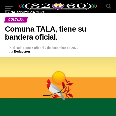
07 de agosto de 2026
CULTURA
Comuna TALA, tiene su
bandera oficial.
Publicada
Hace 4 años
el
9 de diciembre de 2022
por
Redacción