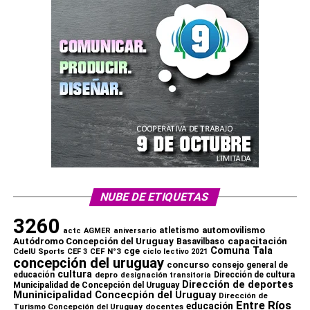
Comparte esto:
X
Facebook
WhatsApp
Imprimir
NUBE DE ETIQUETAS
3260
automovilismo
atletismo
actc
AGMER
aniversario
capacitación
Autódromo Concepción del Uruguay
Basavilbaso
Comuna Tala
cge
CdelU Sports
CEF N°3
CEF 3
ciclo lectivo 2021
concepción del uruguay
concurso
consejo general de
cultura
educación
depro
Dirección de cultura
designación transitoria
Dirección de deportes
Municipalidad de Concepción del Uruguay
Muninicipalidad Concecpión del Uruguay
Dirección de
Comparte esto:
Entre Ríos
educación
Turismo Concepción del Uruguay
docentes