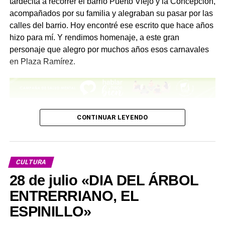
tardecita a recorrer el barrio Puerto Viejo y la Concepción,
acompañados por su familia y alegraban su pasar por las
calles del barrio. Hoy encontré ese escrito que hace años
hizo para mí. Y rendimos homenaje, a este gran
personaje que alegro por muchos años esos carnavales
en Plaza Ramírez.
– “Historia y reseña de la Agrupación Murguista más
CONTINUAR LEYENDO
veterana de Concepción del Uruguay”
“Este conjunto se fundó el 18 de febrero de 1960, por un
pequeño grupo de muchachos decididos a seguir con la
CULTURA
murga, que con el tiempo ha llegado a ser la más
28 de julio «DIA DEL ÁRBOL
veterana y popular.
ENTRERRIANO, EL
Se inició como todas las murgas, con poco y nada y
ESPINILLO»
luchando contra el tiempo. Solamente en ocho días