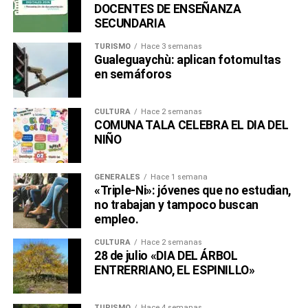
DOCENTES DE ENSEÑANZA
SECUNDARIA
TURISMO
Hace 3 semanas
Gualeguaychù: aplican fotomultas
en semáforos
CULTURA
Hace 2 semanas
COMUNA TALA CELEBRA EL DIA DEL
NIÑO
GENERALES
Hace 1 semana
«Triple-Ni»: jóvenes que no estudian,
no trabajan y tampoco buscan
empleo.
CULTURA
Hace 2 semanas
28 de julio «DIA DEL ÁRBOL
ENTRERRIANO, EL ESPINILLO»
TURISMO
Hace 4 semanas