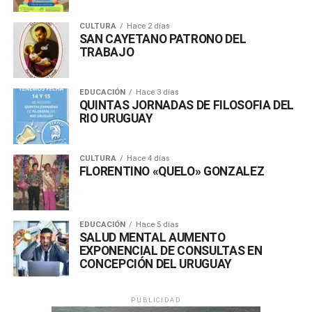
popular QUELO, del Barrio La Concepción, rendimos
asegurar la preservación de los bosques nativos.
nuestro homenaje.
CULTURA
Hace 2 días
SAN CAYETANO PATRONO DEL
En este sentido, es crucial llevar a cabo una adecuada
TRABAJO
Fuente: Manuscrito de Quelo, entregado a Virginia
socialización de estas leyes entre los ciudadanos de
Civetta.
cada localidad. La participación activa y el compromiso
de la comunidad son fundamentales para el éxito de
EDUCACIÓN
Hace 3 días
QUINTAS JORNADAS DE FILOSOFIA DEL
cualquier esfuerzo de conservación y preservación.
RIO URUGUAY
Proteger y preservar este patrimonio natural invaluable
para el bienestar de todos es una tarea colectiva.
CULTURA
Hace 4 días
FLORENTINO «QUELO» GONZALEZ
EDUCACIÓN
Hace 5 días
SALUD MENTAL AUMENTO
EXPONENCIAL DE CONSULTAS EN
CONCEPCIÓN DEL URUGUAY
PUBLICIDAD