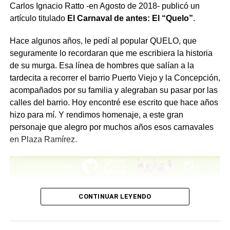
Carlos Ignacio Ratto -en Agosto de 2018- publicó un
X
Facebook
WhatsApp
Imprimir
artículo titulado
El Carnaval de antes: El “Quelo”
.
Hace algunos años, le pedí al popular QUELO, que
seguramente lo recordaran que me escribiera la historia
de su murga. Esa línea de hombres que salían a la
tardecita a recorrer el barrio Puerto Viejo y la Concepción,
acompañados por su familia y alegraban su pasar por las
calles del barrio. Hoy encontré ese escrito que hace años
hizo para mí. Y rendimos homenaje, a este gran
personaje que alegro por muchos años esos carnavales
en Plaza Ramírez.
– “Historia y reseña de la Agrupación Murguista más
CONTINUAR LEYENDO
veterana de Concepción del Uruguay”
“Este conjunto se fundó el 18 de febrero de 1960, por un