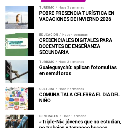
TURISMO
Hace 3 semanas
POBRE PRESENCIA TURÍSTICA EN
VACACIONES DE INVIERNO 2026
EDUCACIÓN
Hace 4 semanas
CREDENCIALES DIGITALES PARA
DOCENTES DE ENSEÑANZA
SECUNDARIA
TURISMO
Hace 3 semanas
Gualeguaychù: aplican fotomultas
en semáforos
CULTURA
Hace 2 semanas
COMUNA TALA CELEBRA EL DIA DEL
NIÑO
GENERALES
Hace 1 semana
«Triple-Ni»: jóvenes que no estudian,
no trabajan y tampoco buscan