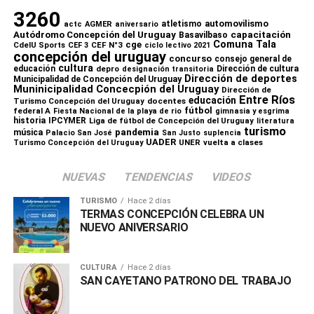
3260
automovilismo
atletismo
actc
AGMER
aniversario
capacitación
Autódromo Concepción del Uruguay
Basavilbaso
Comuna Tala
cge
CdelU Sports
CEF N°3
CEF 3
ciclo lectivo 2021
concepción del uruguay
concurso
consejo general de
cultura
educación
depro
Dirección de cultura
designación transitoria
Dirección de deportes
Municipalidad de Concepción del Uruguay
Muninicipalidad Concecpión del Uruguay
Dirección de
Comparte esto:
Entre Ríos
educación
Turismo Concepción del Uruguay
docentes
fútbol
federal A
Fiesta Nacional de la playa de rio
gimnasia y esgrima
historia
IPCYMER
Liga de fútbol de Concepción del Uruguay
X
Facebook
WhatsApp
Imprimir
literatura
turismo
pandemia
música
Palacio San José
San Justo
suplencia
UADER
UNER
vuelta a clases
Turismo Concepción del Uruguay
NUEVAS
TENDENCIAS
VIDEOS
TURISMO
Hace 2 días
TERMAS CONCEPCIÓN CELEBRA UN
NUEVO ANIVERSARIO
CULTURA
Hace 2 días
SAN CAYETANO PATRONO DEL TRABAJO