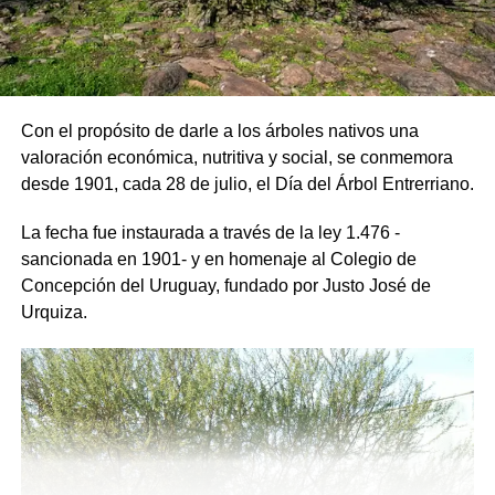
Como lo dice uno de nuestros versos “llevaremos alegría
a los enfermos y reclusos de la cárcel local. Vamos a
brindarle nuestro sincero mensaje en nombre del pueblo
de Uruguay”.
Con el propósito de darle a los árboles nativos una
valoración económica, nutritiva y social, se conmemora
Que bien nos sentíamos después de haber actuado, no
desde 1901, cada 28 de julio, el Día del Árbol Entrerriano.
solo lo hacíamos en la cárcel, sino en el Hospital de
Ancianos municipal y en el Hogar San Vicente. O donde
La fecha fue instaurada a través de la ley 1.476 -
nos llamaran, allí estábamos con nuestro mensaje de
sancionada en 1901- y en homenaje al Colegio de
alegría.
Concepción del Uruguay, fundado por Justo José de
Urquiza.
Quizás algún día podamos volver a tener, lo que se llamó
LA FIESTA DEL PUEBLO, con las mismas ganas que
ponían todos tanto los organizadores como los
participantes. Todos eran uno, pero volviendo al tema
murgas, ya que eran el numero principal debo recordarles
también a viejos Directores como Sr. Pedro Rodríguez, El
Negro Macamba, El Negro Tareco, Domingo Estremero,