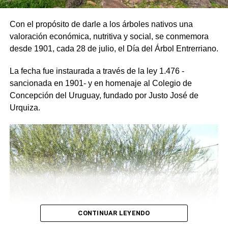
brindarle nuestro sincero mensaje en nombre del pueblo
de Uruguay”.
Con el propósito de darle a los árboles nativos una
valoración económica, nutritiva y social, se conmemora
Que bien nos sentíamos después de haber actuado, no
desde 1901, cada 28 de julio, el Día del Árbol Entrerriano.
solo lo hacíamos en la cárcel, sino en el Hospital de
Ancianos municipal y en el Hogar San Vicente. O donde
La fecha fue instaurada a través de la ley 1.476 -
nos llamaran, allí estábamos con nuestro mensaje de
sancionada en 1901- y en homenaje al Colegio de
alegría.
Concepción del Uruguay, fundado por Justo José de
Urquiza.
Quizás algún día podamos volver a tener, lo que se llamó
LA FIESTA DEL PUEBLO, con las mismas ganas que
ponían todos tanto los organizadores como los
participantes. Todos eran uno, pero volviendo al tema
murgas, ya que eran el numero principal debo recordarles
también a viejos Directores como Sr. Pedro Rodríguez, El
Negro Macamba, El Negro Tareco, Domingo Estremero,
Toco Perejil López y muchos más que escapan a mi
memoria.
CONTINUAR LEYENDO