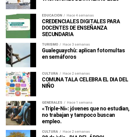
EDUCACIÓN
Hace 4 semanas
CREDENCIALES DIGITALES PARA
DOCENTES DE ENSEÑANZA
SECUNDARIA
TURISMO
Hace 3 semanas
Gualeguaychù: aplican fotomultas
en semáforos
CULTURA
Hace 2 semanas
COMUNA TALA CELEBRA EL DIA DEL
NIÑO
GENERALES
Hace 1 semana
«Triple-Ni»: jóvenes que no estudian,
no trabajan y tampoco buscan
empleo.
CULTURA
Hace 2 semanas