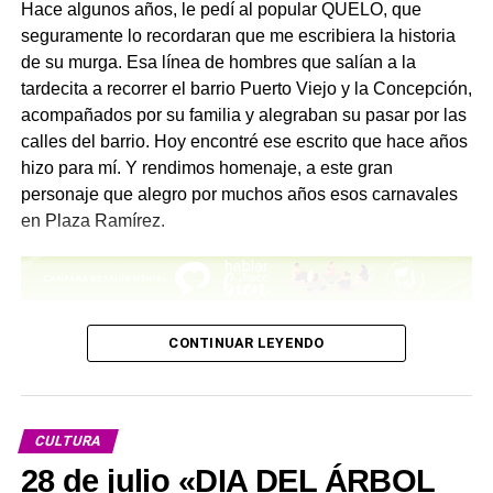
Hace algunos años, le pedí al popular QUELO, que
seguramente lo recordaran que me escribiera la historia
de su murga. Esa línea de hombres que salían a la
tardecita a recorrer el barrio Puerto Viejo y la Concepción,
acompañados por su familia y alegraban su pasar por las
calles del barrio. Hoy encontré ese escrito que hace años
hizo para mí. Y rendimos homenaje, a este gran
personaje que alegro por muchos años esos carnavales
en Plaza Ramírez.
– “Historia y reseña de la Agrupación Murguista más
CONTINUAR LEYENDO
veterana de Concepción del Uruguay”
“Este conjunto se fundó el 18 de febrero de 1960, por un
pequeño grupo de muchachos decididos a seguir con la
CULTURA
murga, que con el tiempo ha llegado a ser la más
28 de julio «DIA DEL ÁRBOL
veterana y popular.