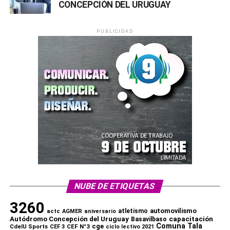
CONCEPCIÓN DEL URUGUAY
PUBLICIDAD
Comparte esto:
X
Facebook
WhatsApp
Imprimir
NUBE DE ETIQUETAS
3260
automovilismo
atletismo
actc
AGMER
aniversario
capacitación
Autódromo Concepción del Uruguay
Basavilbaso
Comuna Tala
cge
CdelU Sports
CEF N°3
CEF 3
ciclo lectivo 2021