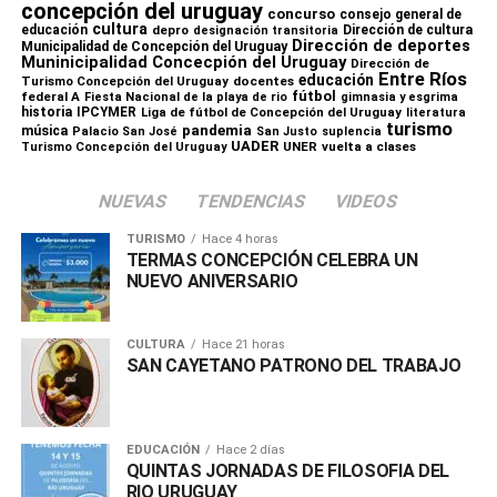
concepción del uruguay
concurso
consejo general de
cultura
educación
depro
Dirección de cultura
designación transitoria
Dirección de deportes
Municipalidad de Concepción del Uruguay
Muninicipalidad Concecpión del Uruguay
Dirección de
Comparte esto:
Entre Ríos
educación
Turismo Concepción del Uruguay
docentes
fútbol
federal A
Fiesta Nacional de la playa de rio
gimnasia y esgrima
historia
IPCYMER
Liga de fútbol de Concepción del Uruguay
X
Facebook
WhatsApp
Imprimir
literatura
turismo
pandemia
música
Palacio San José
San Justo
suplencia
UADER
UNER
vuelta a clases
Turismo Concepción del Uruguay
NUEVAS
TENDENCIAS
VIDEOS
TURISMO
Hace 4 horas
TERMAS CONCEPCIÓN CELEBRA UN
NUEVO ANIVERSARIO
CULTURA
Hace 21 horas
SAN CAYETANO PATRONO DEL TRABAJO
EDUCACIÓN
Hace 2 días
QUINTAS JORNADAS DE FILOSOFIA DEL
RIO URUGUAY