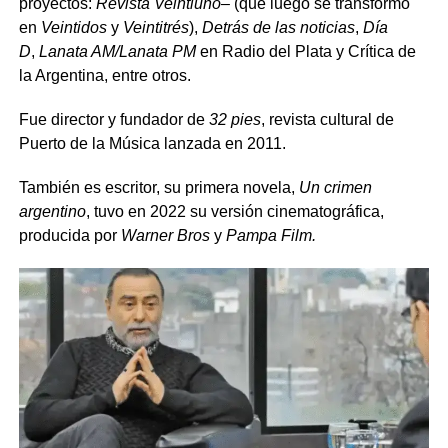
proyectos:
Revista Veintiuno
– (que luego se transformó
en
Veintidos
y
Veintitrés
),
Detrás de las noticias
,
Día
D
,
Lanata AM/Lanata PM
en Radio del Plata y Crítica de
la Argentina, entre otros.
Fue director y fundador de
32 pies
, revista cultural de
Puerto de la Música lanzada en 2011.
También es escritor, su primera novela,
Un crimen
argentino
, tuvo en 2022 su versión cinematográfica,
producida por
Warner Bros
y
Pampa Film.