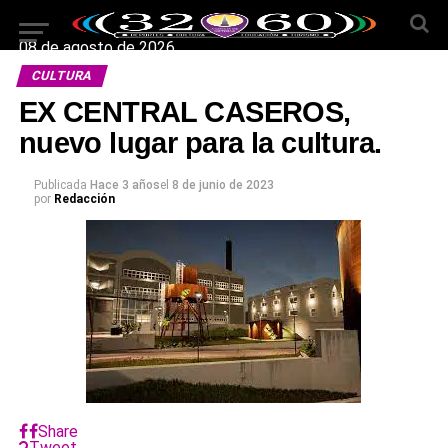
08 de agosto de 2026
CULTURA
EX CENTRAL CASEROS,
nuevo lugar para la cultura.
Publicada
Hace 3 años
el
8 de junio de 2023
por
Redacción
Share
Tweet