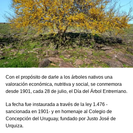
cantidad en el rubro carrozas. Como también la gran
cantidad de disfraces como ser los famosos cabezones
etc., etc., pero volviendo a lo nuestro en el 60, obtuvimos
y festejamos un segundo premio, que nos sirvió de base
para seguir con lo que tanto queremos, que es que la
gente se divierta y lo pase lo mejor posible.
Como lo dice uno de nuestros versos “llevaremos alegría
a los enfermos y reclusos de la cárcel local. Vamos a
brindarle nuestro sincero mensaje en nombre del pueblo
de Uruguay”.
Con el propósito de darle a los árboles nativos una
valoración económica, nutritiva y social, se conmemora
Que bien nos sentíamos después de haber actuado, no
desde 1901, cada 28 de julio, el Día del Árbol Entrerriano.
solo lo hacíamos en la cárcel, sino en el Hospital de
Ancianos municipal y en el Hogar San Vicente. O donde
La fecha fue instaurada a través de la ley 1.476 -
nos llamaran, allí estábamos con nuestro mensaje de
sancionada en 1901- y en homenaje al Colegio de
alegría.
Concepción del Uruguay, fundado por Justo José de
Urquiza.
Quizás algún día podamos volver a tener, lo que se llamó