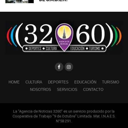
HOME
CULTURA
DEPORTES
EDUCACIÓN
TURISMO
NOSOTROS
SERVICIOS
CONTACTO
La "Agencia de Noticias 3260" es un servicio producido por la
Cooperativa de Trabajo "9 de Octubre" Limitada. Mat. I.N.A.E.S.
N°58.291.