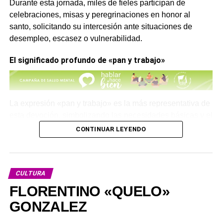
Durante esta jornada, miles de fieles participan de
celebraciones, misas y peregrinaciones en honor al
santo, solicitando su intercesión ante situaciones de
desempleo, escasez o vulnerabilidad.
El significado profundo de «pan y trabajo»
La expresión «pan y trabajo» es la más representativa de
esta devoción, simbolizando las necesidades básicas y el
esfuerzo personal para obtener recursos.
CONTINUAR LEYENDO
El pan representa el alimento esencial para la vida
cotidiana, mientras que el trabajo es el medio digno para
alcanzar la estabilidad y el bienestar familiar.
CULTURA
FLORENTINO «QUELO»
Oración a San Cayetano para pedir su ayuda
GONZALEZ
Tal como señala la
Agencia Católica de Informaciones-
ACI Prensa
, esta es la
oración
para pedirle a
San