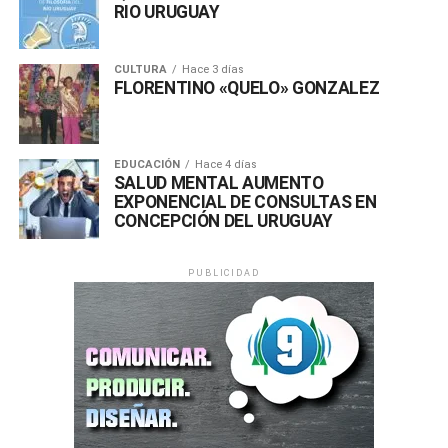
RIO URUGUAY
Proteger y preservar este patrimonio natural invaluable
para el bienestar de todos es una tarea colectiva.
CULTURA
Hace 3 días
FLORENTINO «QUELO» GONZALEZ
EDUCACIÓN
Hace 4 días
SALUD MENTAL AUMENTO
EXPONENCIAL DE CONSULTAS EN
CONCEPCIÓN DEL URUGUAY
PUBLICIDAD
Comparte esto:
X
Facebook
WhatsApp
Imprimir