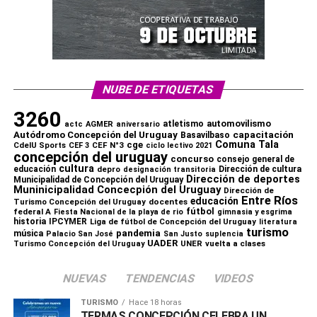
NUBE DE ETIQUETAS
3260
automovilismo
atletismo
actc
AGMER
aniversario
capacitación
Autódromo Concepción del Uruguay
Basavilbaso
Comuna Tala
cge
CdelU Sports
CEF N°3
CEF 3
ciclo lectivo 2021
concepción del uruguay
concurso
consejo general de
cultura
educación
depro
Dirección de cultura
designación transitoria
Dirección de deportes
Municipalidad de Concepción del Uruguay
Muninicipalidad Concecpión del Uruguay
Dirección de
Comparte esto:
Entre Ríos
educación
Turismo Concepción del Uruguay
docentes
fútbol
federal A
Fiesta Nacional de la playa de rio
gimnasia y esgrima
historia
IPCYMER
Liga de fútbol de Concepción del Uruguay
X
Facebook
WhatsApp
Imprimir
literatura
turismo
pandemia
música
Palacio San José
San Justo
suplencia
UADER
UNER
vuelta a clases
Turismo Concepción del Uruguay
NUEVAS
TENDENCIAS
VIDEOS
TURISMO
Hace 18 horas
TERMAS CONCEPCIÓN CELEBRA UN