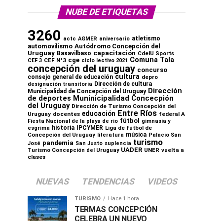
NUBE DE ETIQUETAS
3260
atletismo
actc
AGMER
aniversario
automovilismo
Autódromo Concepción del
capacitación
Uruguay
Basavilbaso
CdelU Sports
Comuna Tala
cge
CEF N°3
CEF 3
ciclo lectivo 2021
concepción del uruguay
concurso
cultura
consejo general de educación
depro
Dirección de cultura
designación transitoria
Dirección
Municipalidad de Concepción del Uruguay
de deportes Muninicipalidad Concecpión
del Uruguay
Dirección de Turismo Concepción del
Entre Ríos
educación
Uruguay
docentes
federal A
fútbol
Fiesta Nacional de la playa de rio
gimnasia y
historia
IPCYMER
Liga de fútbol de
esgrima
música
Concepción del Uruguay
literatura
Palacio San
turismo
pandemia
José
San Justo
suplencia
UADER
UNER
vuelta a
Turismo Concepción del Uruguay
clases
NUEVAS
TENDENCIAS
VIDEOS
TURISMO
Hace 1 hora
TERMAS CONCEPCIÓN
CELEBRA UN NUEVO