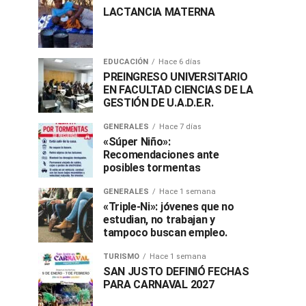
LACTANCIA MATERNA
EDUCACIÓN
Hace 6 días
PREINGRESO UNIVERSITARIO
EN FACULTAD CIENCIAS DE LA
GESTIÓN DE U.A.D.E.R.
GENERALES
Hace 7 días
«Súper Niño»:
Recomendaciones ante
posibles tormentas
GENERALES
Hace 1 semana
«Triple-Ni»: jóvenes que no
estudian, no trabajan y
tampoco buscan empleo.
TURISMO
Hace 1 semana
SAN JUSTO DEFINIÓ FECHAS
PARA CARNAVAL 2027