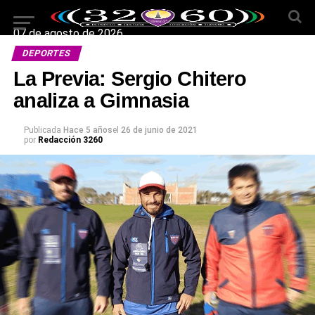
07 de agosto de 2026
DEPORTES
La Previa: Sergio Chitero
analiza a Gimnasia
Publicada
Hace 5 años
el
26 de junio de 2021
por
Redacción 3260