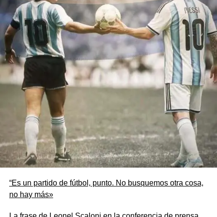
éxito.
¿ Algún día los líderes políticos del presente aprenderán
esta enseñanza ?
En las vísperas de una nueva final, deseamos que
nuevamente sea como reza nuestro Himno Nacional
«CORONADOS DE GLORIA VIVAMOS»
Sería fantástico imaginar un escenario futuro para el
cierre del día 19/7/2026 donde se pueda sentir
nuevamente » desde la calle llega el estruendo de voces
y bocinas festejando la victoria de
Argentina
. Una victoria
justa, merecida. Una victoria al estilo «
Scaloneta
«, es
decir, infartante.»
“Es un partido de fútbol, punto. No busquemos otra cosa,
no hay más»
La frase de Leonel Scaloni en la conferencia de prensa