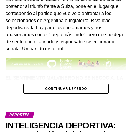
posterior al triunfo frente a Suiza, pone en el lugar que
corresponde al partido que vuelve a enfrentar a los
seleccionados de Argentina e Inglaterra. Rivalidad
deportiva si la hay para los que amamos y nos
apasionamos con el “juego más lindo”, pero que no deja
de ser lo que el atinado y responsable seleccionador
señala: Un partido de futbol.
EL SENTIMIENTO MALVINERO NO SE NEGOCIA: LA
MEMORIA SE DEFIENDE EN CADA CANCHA
CONTINUAR LEYENDO
Ante las instancias finales de la Copa Mundial de la FIFA
Messi y Scaloni al regresar del Mundial 2022
2026, que sitúan a nuestra Selección Nacional en una
semifinal de alto impacto histórico frente a Inglaterra,
DEPORTES
junto a los cruces de Francia y España en el cuadro
INTELIGENCIA DEPORTIVA:
europeo— naciones con un profundo lazo en la historia,