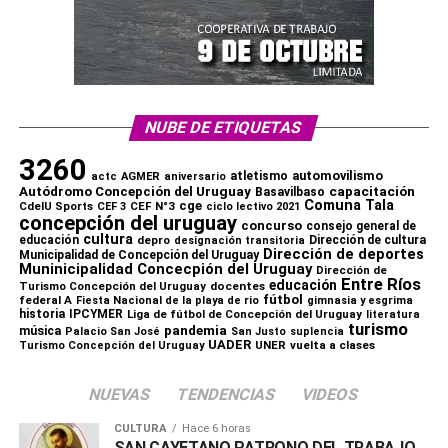
NUBE DE ETIQUETAS
3260
automovilismo
atletismo
actc
AGMER
aniversario
capacitación
Autódromo Concepción del Uruguay
Basavilbaso
Comuna Tala
cge
CdelU Sports
CEF N°3
CEF 3
ciclo lectivo 2021
concepción del uruguay
concurso
consejo general de
cultura
educación
depro
Dirección de cultura
designación transitoria
Dirección de deportes
Municipalidad de Concepción del Uruguay
Muninicipalidad Concecpión del Uruguay
Dirección de
Entre Ríos
educación
Turismo Concepción del Uruguay
docentes
fútbol
federal A
Fiesta Nacional de la playa de rio
gimnasia y esgrima
historia
IPCYMER
Liga de fútbol de Concepción del Uruguay
literatura
turismo
pandemia
música
Palacio San José
San Justo
suplencia
UADER
UNER
vuelta a clases
Turismo Concepción del Uruguay
NUEVAS
TENDENCIAS
VIDEOS
CULTURA
Hace 6 horas
SAN CAYETANO PATRONO DEL TRABAJO