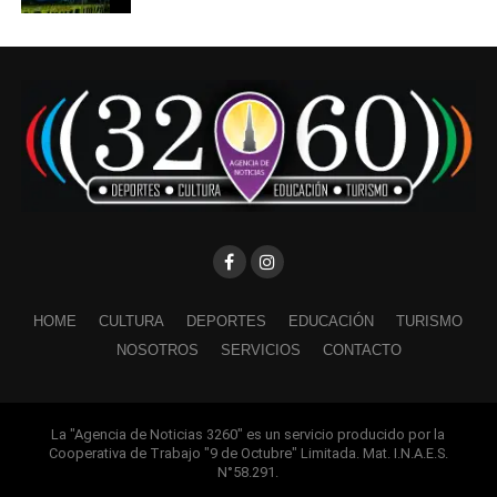
HOME
CULTURA
DEPORTES
EDUCACIÓN
TURISMO
NOSOTROS
SERVICIOS
CONTACTO
La "Agencia de Noticias 3260" es un servicio producido por la
Cooperativa de Trabajo "9 de Octubre" Limitada. Mat. I.N.A.E.S.
N°58.291.