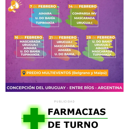
Capacitador: Prof. Lautaro Martínez
Días de cursado: 19 y 26 de junio de 2026 – Horario:
16:00 horas
Lugar: Polo Tecnológico La Nube
Dirección: Maipú esquina Posadas – Concepción del
Uruguay
Comparte esto:
Actividad gratuita – Cupos limitados
X
Facebook
WhatsApp
Imprimir
Destinado a entrenadores/as, preparadores físicos,
profesionales de cuerpos técnicos, dirigentes deportivos,
estudiantes y profesores/as de Educación Física, y
personas vinculadas al ámbito deportivo.
Inscripción:
https://forms.gle/HP8WPfFoxfnS9dkH7
PUBLICIDAD
Consultas: polotecnologicolanube@gmail.com
WhatsApp: 3442 550836