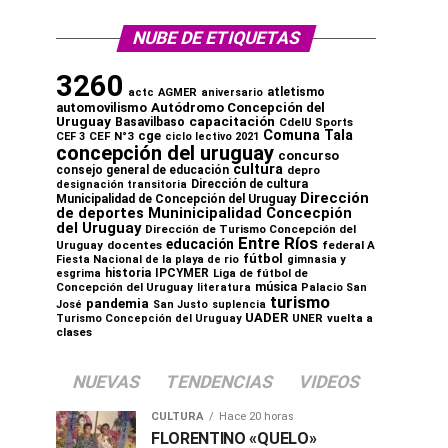
NUBE DE ETIQUETAS
3260
atletismo
actc
AGMER
aniversario
automovilismo
Autódromo Concepción del
capacitación
Uruguay
Basavilbaso
CdelU Sports
Comuna Tala
cge
CEF N°3
CEF 3
ciclo lectivo 2021
concepción del uruguay
concurso
cultura
consejo general de educación
depro
Dirección de cultura
designación transitoria
Dirección
Municipalidad de Concepción del Uruguay
de deportes Muninicipalidad Concecpión
del Uruguay
Dirección de Turismo Concepción del
Entre Ríos
educación
Uruguay
docentes
federal A
fútbol
Fiesta Nacional de la playa de rio
gimnasia y
historia
IPCYMER
Liga de fútbol de
esgrima
música
Concepción del Uruguay
literatura
Palacio San
turismo
pandemia
José
San Justo
suplencia
UADER
UNER
vuelta a
Turismo Concepción del Uruguay
clases
NUEVAS
TENDENCIAS
VIDEOS
CULTURA
Hace 20 horas
FLORENTINO «QUELO»