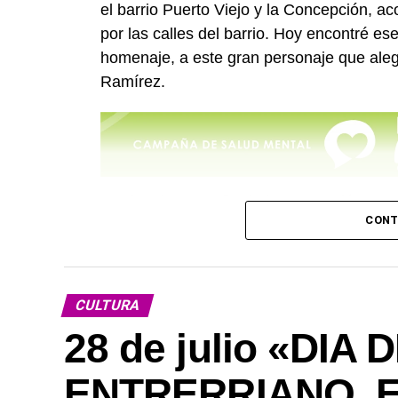
el barrio Puerto Viejo y la Concepción, a
por las calles del barrio. Hoy encontré e
homenaje, a este gran personaje que ale
Ramírez.
– “Historia y reseña de la Agrupación Mu
CONT
“Este conjunto se fundó el 18 de febrer
decididos a seguir con la murga, que con 
popular.
CULTURA
Se inició como todas las murgas, con poc
28 de julio «DIA
en ocho días estábamos en los corsos con
ENTRERRIANO, E