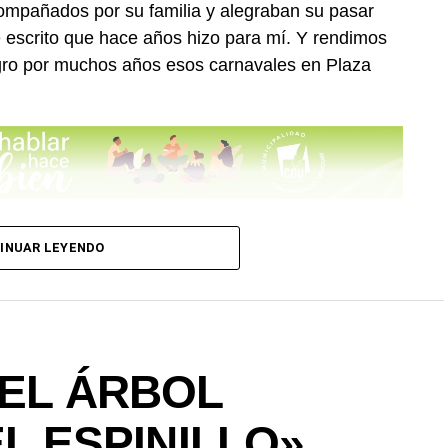
compañados por su familia y alegraban su pasar
se escrito que hace años hizo para mí. Y rendimos
gro por muchos años esos carnavales en Plaza
rguista más veterana de Concepción del Uruguay”
INUAR LEYENDO
o de 1960, por un pequeño grupo de muchachos
el tiempo ha llegado a ser la más veterana y
o y nada y luchando contra el tiempo. Solamente
 DEL ÁRBOL
 “Los Negros Atrás de la Puerta”.
L ESPINILLO»