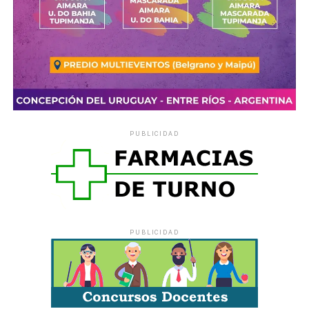
Además,
no está contaminada, aporta defensas contra
las infecciones y disminuye las enfermedades
alérgicas
.
Para la madre, la leche materna
favorece el retorno del
útero a su tamaño normal, disminuye el exceso de
grasas que acumula durante el embarazo
, favorece la
unión afectiva madre-hijo y retrasa la vuelta de la
PUBLICIDAD
menstruación. También es más cómoda y económica.
Comparte esto:
X
Facebook
WhatsApp
Imprimir
PUBLICIDAD