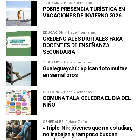
TURISMO
Hace 3 semanas
POBRE PRESENCIA TURÍSTICA EN
VACACIONES DE INVIERNO 2026
EDUCACIÓN
Hace 4 semanas
CREDENCIALES DIGITALES PARA
DOCENTES DE ENSEÑANZA
SECUNDARIA
TURISMO
Hace 2 semanas
Gualeguaychù: aplican fotomultas
en semáforos
CULTURA
Hace 2 semanas
COMUNA TALA CELEBRA EL DIA DEL
NIÑO
GENERALES
Hace 7 días
«Triple-Ni»: jóvenes que no estudian,
no trabajan y tampoco buscan