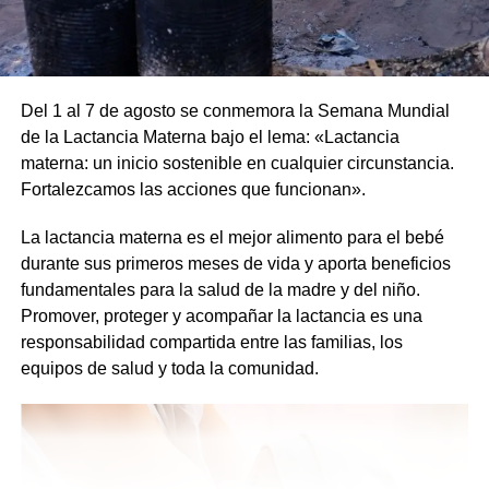
•Salida desde la Logia Masonica
Por más información mantené al tanto las redes de las
Jornadas de Filosofía del Río Uruguay
Del 1 al 7 de agosto se conmemora la Semana Mundial
de la Lactancia Materna bajo el lema: «Lactancia
Comparte esto:
Link
https://www.instagram.com/filosofiadelriouruguay/
materna: un inicio sostenible en cualquier circunstancia.
X
Facebook
WhatsApp
Imprimir
Fortalezcamos las acciones que funcionan».
Comparte esto:
X
Facebook
WhatsApp
Imprimir
La lactancia materna es el mejor alimento para el bebé
durante sus primeros meses de vida y aporta beneficios
fundamentales para la salud de la madre y del niño.
Promover, proteger y acompañar la lactancia es una
responsabilidad compartida entre las familias, los
equipos de salud y toda la comunidad.