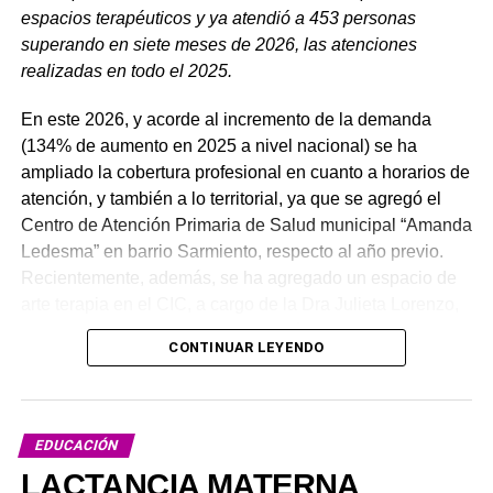
espacios terapéuticos y ya atendió a 453 personas
superando en siete meses de 2026, las atenciones
realizadas en todo el 2025.
En este 2026, y acorde al incremento de la demanda
(134% de aumento en 2025 a nivel nacional) se ha
ampliado la cobertura profesional en cuanto a horarios de
atención, y también a lo territorial, ya que se agregó el
Centro de Atención Primaria de Salud municipal “Amanda
Ledesma” en barrio Sarmiento, respecto al año previo.
Recientemente, además, se ha agregado un espacio de
arte terapia en el CIC, a cargo de la Dra Julieta Lorenzo,
la enfermera Laura Quintero, y la Técnica Fabiana Loker.
CONTINUAR LEYENDO
Recordemos que los seis Centros de Atención Primaria
EDUCACIÓN
de la Salud de la Municipalidad uruguayense cuentan
LACTANCIA MATERNA