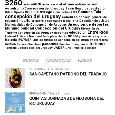
3260
automovilismo
atletismo
actc
AGMER
aniversario
capacitación
Autódromo Concepción del Uruguay
Basavilbaso
Comuna Tala
cge
CdelU Sports
CEF N°3
CEF 3
ciclo lectivo 2021
concepción del uruguay
concurso
consejo general de
cultura
educación
depro
Dirección de cultura
designación transitoria
Dirección de deportes
Municipalidad de Concepción del Uruguay
Muninicipalidad Concecpión del Uruguay
Dirección de
Entre Ríos
educación
Turismo Concepción del Uruguay
docentes
fútbol
federal A
Fiesta Nacional de la playa de rio
gimnasia y esgrima
historia
IPCYMER
Liga de fútbol de Concepción del Uruguay
literatura
turismo
pandemia
música
Palacio San José
San Justo
suplencia
UADER
UNER
vuelta a clases
Turismo Concepción del Uruguay
NUEVAS
TENDENCIAS
VIDEOS
CULTURA
Hace 28 minutos
SAN CAYETANO PATRONO DEL TRABAJO
EDUCACIÓN
Hace 21 horas
QUINTAS JORNADAS DE FILOSOFIA DEL
RIO URUGUAY