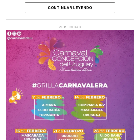
CONTINUAR LEYENDO
PUBLICIDAD
No hay duda de que
los seis primeros meses de la vida
de un niño son los más importantes
, y en los que el
crecimiento es más rápido. Por eso, hay que tener en
cuenta que, en esta etapa,
las necesidades nutritivas
solo las cubre completamente la leche materna
.
De hecho, la lactancia materna tiene una serie de
ventajas para el niño, pero también para la madre. Para el
primero de ellos, es la única leche que
se ajusta a sus
necesidades
y su composición cambia según estas.