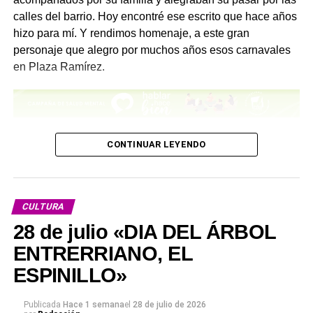
calles del barrio. Hoy encontré ese escrito que hace años
hizo para mí. Y rendimos homenaje, a este gran
personaje que alegro por muchos años esos carnavales
en Plaza Ramírez.
– “Historia y reseña de la Agrupación Murguista más
CONTINUAR LEYENDO
veterana de Concepción del Uruguay”
“Este conjunto se fundó el 18 de febrero de 1960, por un
pequeño grupo de muchachos decididos a seguir con la
CULTURA
murga, que con el tiempo ha llegado a ser la más
28 de julio «DIA DEL ÁRBOL
veterana y popular.
ENTRERRIANO, EL
Se inició como todas las murgas, con poco y nada y
ESPINILLO»
luchando contra el tiempo. Solamente en ocho días
estábamos en los corsos con “Los Negros Atrás de la
Publicada
Hace 1 semana
el
28 de julio de 2026