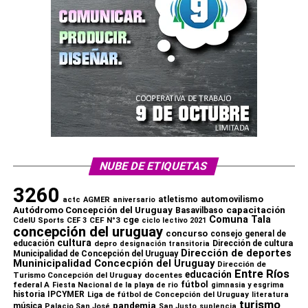
NUBE DE ETIQUETAS
3260
automovilismo
atletismo
actc
AGMER
aniversario
capacitación
Autódromo Concepción del Uruguay
Basavilbaso
Comuna Tala
cge
CdelU Sports
CEF N°3
CEF 3
ciclo lectivo 2021
concepción del uruguay
concurso
consejo general de
cultura
educación
depro
Dirección de cultura
designación transitoria
Dirección de deportes
Municipalidad de Concepción del Uruguay
Muninicipalidad Concecpión del Uruguay
Dirección de
Entre Ríos
educación
Turismo Concepción del Uruguay
docentes
fútbol
federal A
Fiesta Nacional de la playa de rio
gimnasia y esgrima
historia
IPCYMER
Liga de fútbol de Concepción del Uruguay
literatura
turismo
pandemia
música
Palacio San José
San Justo
suplencia