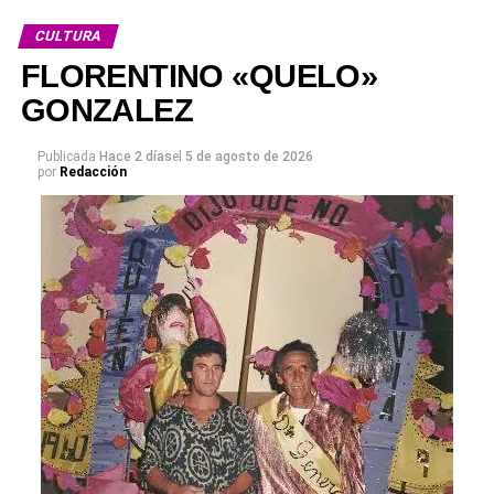
CULTURA
FLORENTINO «QUELO»
GONZALEZ
Publicada
Hace 2 días
el
5 de agosto de 2026
por
Redacción