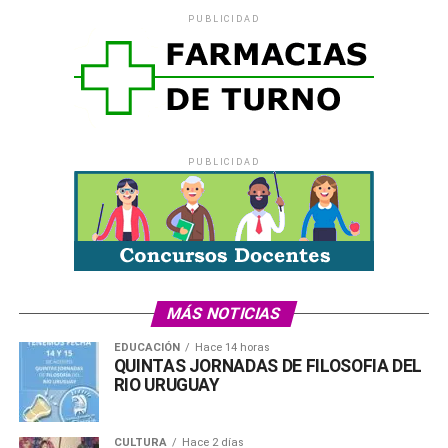
PUBLICIDAD
Comparte esto:
X
Facebook
WhatsApp
Imprimir
PUBLICIDAD
Comparte esto:
X
Facebook
WhatsApp
Imprimir
MÁS NOTICIAS
EDUCACIÓN
Hace 14 horas
QUINTAS JORNADAS DE FILOSOFIA DEL
RIO URUGUAY
Comparte esto:
CULTURA
Hace 2 días
X
Facebook
WhatsApp
Imprimir