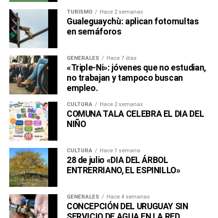
TURISMO
Hace 2 semanas
Gualeguaychù: aplican fotomultas
en semáforos
GENERALES
Hace 7 días
«Triple-Ni»: jóvenes que no estudian,
no trabajan y tampoco buscan
empleo.
CULTURA
Hace 2 semanas
COMUNA TALA CELEBRA EL DIA DEL
NIÑO
CULTURA
Hace 1 semana
28 de julio «DIA DEL ÁRBOL
ENTRERRIANO, EL ESPINILLO»
GENERALES
Hace 4 semanas
CONCEPCIÓN DEL URUGUAY SIN
SERVICIO DE AGUA EN LA RED