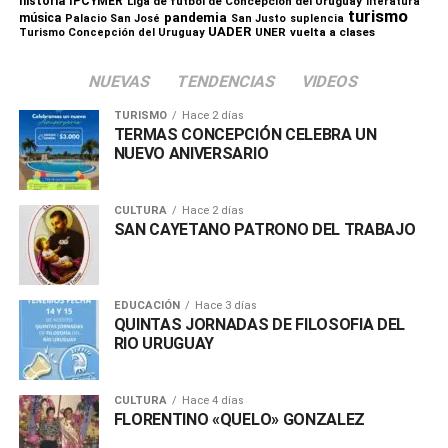
historia
IPCYMER
Liga de fútbol de Concepción del Uruguay
literatura
turismo
pandemia
música
Palacio San José
San Justo
suplencia
UADER
UNER
vuelta a clases
Turismo Concepción del Uruguay
NUEVAS
TENDENCIAS
VIDEOS
TURISMO
Hace 2 días
TERMAS CONCEPCIÓN CELEBRA UN
NUEVO ANIVERSARIO
CULTURA
Hace 2 días
SAN CAYETANO PATRONO DEL TRABAJO
EDUCACIÓN
Hace 3 días
QUINTAS JORNADAS DE FILOSOFIA DEL
RIO URUGUAY
CULTURA
Hace 4 días
FLORENTINO «QUELO» GONZALEZ