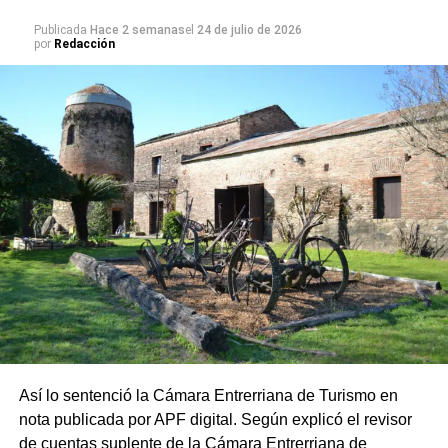
* Nombre y apellido
Publicada
Hace 2 semanas
el
24 de julio de 2026
por
Redacción
* DNI
* ⁠Edad
Así lo sentenció la Cámara Entrerriana de Turismo en
nota publicada por APF digital. Según explicó el revisor
de cuentas suplente de la Cámara Entrerriana de