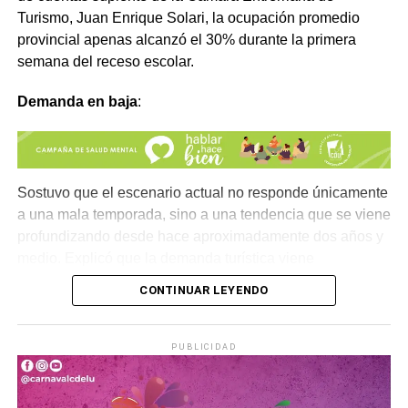
Turismo, Juan Enrique Solari, la ocupación promedio
provincial apenas alcanzó el 30% durante la primera
semana del receso escolar.
Comparte esto:
Demanda en baja
:
Comparte esto:
X
Facebook
WhatsApp
Imprimir
X
Facebook
WhatsApp
Imprimir
Sostuvo que el escenario actual no responde únicamente
a una mala temporada, sino a una tendencia que se viene
profundizando desde hace aproximadamente dos años y
medio. Explicó que la demanda turística viene
disminuyendo de manera sostenida y que cada
CONTINUAR LEYENDO
temporada presenta indicadores inferiores a la anterior.
Uno de los cambios más notorios es la desaparición de
PUBLICIDAD
las reservas anticipadas. Si antes las vacaciones se
planificaban con semanas o incluso meses de
anticipación, hoy la mayoría de los viajeros decide sobre