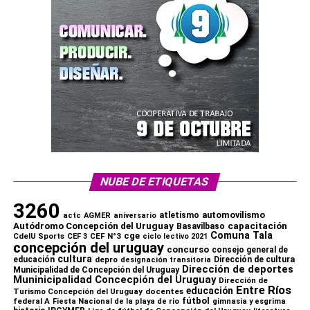
NUBE DE ETIQUETAS
3260
automovilismo
atletismo
actc
AGMER
aniversario
capacitación
Autódromo Concepción del Uruguay
Basavilbaso
Comuna Tala
cge
CdelU Sports
CEF N°3
CEF 3
ciclo lectivo 2021
concepción del uruguay
concurso
consejo general de
cultura
educación
depro
Dirección de cultura
designación transitoria
Dirección de deportes
Municipalidad de Concepción del Uruguay
Muninicipalidad Concecpión del Uruguay
Dirección de
Entre Ríos
educación
Turismo Concepción del Uruguay
docentes
fútbol
federal A
Fiesta Nacional de la playa de rio
gimnasia y esgrima