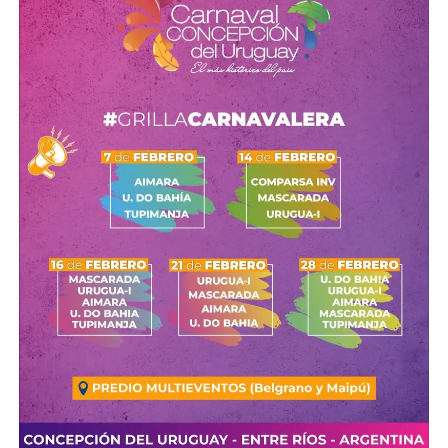
la fecha de partida a último momento o directamente
cancela sus planes. Esa incertidumbre dificulta la
planificación comercial de las empresas y vuelve
prácticamente imposible proyectar inversiones o
administrar recursos.
Los principales mercados emisores de visitantes (como
Buenos Aires, Ciudad Autónoma de Buenos Aires,
Córdoba y Santa Fe) también muestran una fuerte caída
en la cantidad de viajeros como consecuencia del
deterioro del poder adquisitivo.
«La gente viaja menos, acorta la cantidad de noches o
directamente decide no salir de vacaciones. La pérdida
del poder adquisitivo afecta a todos los destinos turísticos
del país y Entre Ríos no es la excepción», explicó Solari.