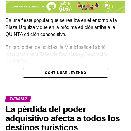
Es una fiesta popular que se realiza en el entorno a la
Plaza Urquiza y que en la próxima edición arriba a la
QUINTA edición consecutiva.
En otro orden de noticias, la Municipalidad abrió
inscripción para Taller de Reciclado y Decoración
Navideña.
CONTINUAR LEYENDO
Inicio: Lunes 3 de agosto
Horario del taller: 14:30 a 17:30 horas
TURISMO
Lugar: Salón de los Talleres – Polideportivo Municipal
La pérdida del poder
Inscripciones al 3442-458705. De lunes a viernes, de
adquisitivo afecta a todos los
15:00 a 17:00 horas, enviando los siguientes datos:
destinos turísticos