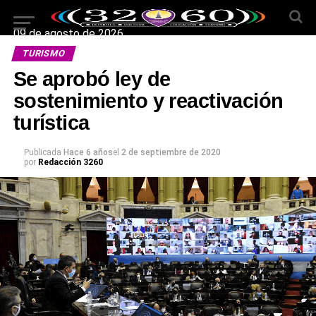
09 de agosto de 2026
TURISMO
Se aprobó ley de
sostenimiento y reactivación
turística
Publicada
Hace 6 años
el
2 de septiembre de 2020
por
Redacción 3260