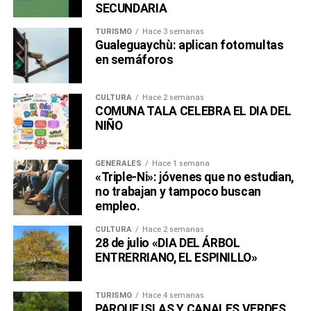
SECUNDARIA
TURISMO
Hace 3 semanas
Gualeguaychù: aplican fotomultas
en semáforos
CULTURA
Hace 2 semanas
COMUNA TALA CELEBRA EL DIA DEL
NIÑO
GENERALES
Hace 1 semana
«Triple-Ni»: jóvenes que no estudian,
no trabajan y tampoco buscan
empleo.
CULTURA
Hace 2 semanas
28 de julio «DIA DEL ÁRBOL
ENTRERRIANO, EL ESPINILLO»
TURISMO
Hace 4 semanas
PARQUE ISLAS Y CANALES VERDES