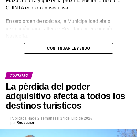
Plaza Urquiza y que en la próxima edición arriba a la
QUINTA edición consecutiva.
En otro orden de noticias, la Municipalidad abrió
inscripción para Taller de Reciclado y Decoración
Navideña.
CONTINUAR LEYENDO
Inicio: Lunes 3 de agosto
Horario del taller: 14:30 a 17:30 horas
TURISMO
Lugar: Salón de los Talleres – Polideportivo Municipal
La pérdida del poder
Inscripciones al 3442-458705. De lunes a viernes, de
adquisitivo afecta a todos los
15:00 a 17:00 horas, enviando los siguientes datos:
destinos turísticos
* Nombre y apellido
Publicada
Hace 2 semanas
el
24 de julio de 2026
por
Redacción
* DNI