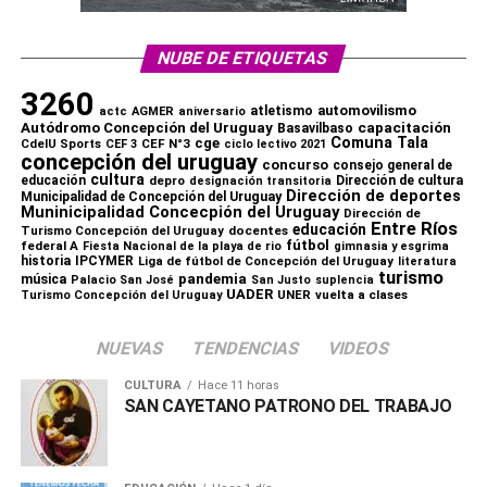
NUBE DE ETIQUETAS
3260
automovilismo
atletismo
actc
AGMER
aniversario
capacitación
Autódromo Concepción del Uruguay
Basavilbaso
Comuna Tala
cge
CdelU Sports
CEF N°3
CEF 3
ciclo lectivo 2021
concepción del uruguay
concurso
consejo general de
Comparte esto:
cultura
educación
depro
Dirección de cultura
designación transitoria
Dirección de deportes
Municipalidad de Concepción del Uruguay
X
Facebook
WhatsApp
Imprimir
Muninicipalidad Concecpión del Uruguay
Dirección de
Entre Ríos
educación
Turismo Concepción del Uruguay
docentes
fútbol
federal A
Fiesta Nacional de la playa de rio
gimnasia y esgrima
historia
IPCYMER
Liga de fútbol de Concepción del Uruguay
literatura
turismo
pandemia
música
Palacio San José
San Justo
suplencia
UADER
UNER
vuelta a clases
Turismo Concepción del Uruguay
NUEVAS
TENDENCIAS
VIDEOS
CULTURA
Hace 11 horas
SAN CAYETANO PATRONO DEL TRABAJO