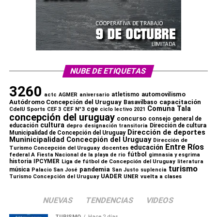
X
Facebook
WhatsApp
Imprimir
NUBE DE ETIQUETAS
3260
automovilismo
atletismo
actc
AGMER
aniversario
capacitación
Autódromo Concepción del Uruguay
Basavilbaso
Comuna Tala
cge
CdelU Sports
CEF N°3
CEF 3
ciclo lectivo 2021
concepción del uruguay
concurso
consejo general de
cultura
educación
depro
Dirección de cultura
designación transitoria
Dirección de deportes
Municipalidad de Concepción del Uruguay
Muninicipalidad Concecpión del Uruguay
Dirección de
Comparte esto:
Entre Ríos
educación
Turismo Concepción del Uruguay
docentes
fútbol
federal A
Fiesta Nacional de la playa de rio
gimnasia y esgrima
historia
IPCYMER
Liga de fútbol de Concepción del Uruguay
X
Facebook
WhatsApp
Imprimir
literatura
turismo
pandemia
música
Palacio San José
San Justo
suplencia
UADER
UNER
vuelta a clases
Turismo Concepción del Uruguay
NUEVAS
TENDENCIAS
VIDEOS
TURISMO
Hace 2 días