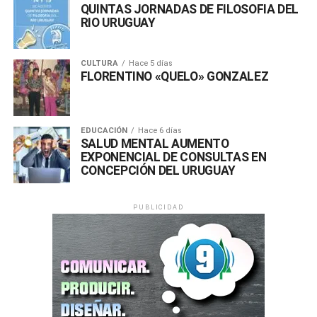
QUINTAS JORNADAS DE FILOSOFIA DEL
cualquier esfuerzo de conservación y preservación.
RIO URUGUAY
Proteger y preservar este patrimonio natural invaluable
para el bienestar de todos es una tarea colectiva.
CULTURA
Hace 5 días
FLORENTINO «QUELO» GONZALEZ
EDUCACIÓN
Hace 6 días
SALUD MENTAL AUMENTO
EXPONENCIAL DE CONSULTAS EN
CONCEPCIÓN DEL URUGUAY
PUBLICIDAD
Comparte esto: