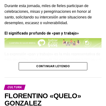
Durante esta jornada, miles de fieles participan de
celebraciones, misas y peregrinaciones en honor al
santo, solicitando su intercesión ante situaciones de
desempleo, escasez o vulnerabilidad.
El significado profundo de «pan y trabajo»
La expresión «pan y trabajo» es la más representativa de
esta devoción, simbolizando las necesidades básicas y el
esfuerzo personal para obtener recursos.
CONTINUAR LEYENDO
El pan representa el alimento esencial para la vida
cotidiana, mientras que el trabajo es el medio digno para
alcanzar la estabilidad y el bienestar familiar.
CULTURA
FLORENTINO «QUELO»
Oración a San Cayetano para pedir su ayuda
GONZALEZ
Tal como señala la
Agencia Católica de Informaciones-