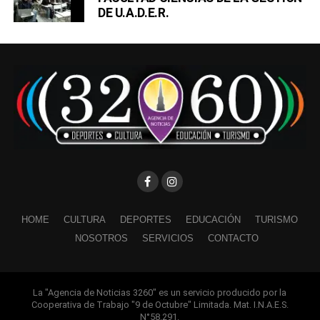
DE U.A.D.E.R.
HOME
CULTURA
DEPORTES
EDUCACIÓN
TURISMO
NOSOTROS
SERVICIOS
CONTACTO
La "Agencia de Noticias 3260" es un servicio producido por la
Cooperativa de Trabajo "9 de Octubre" Limitada. Mat. I.N.A.E.S.
N°58.291.