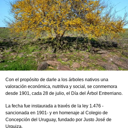
corso de la provincia, con ocho a diez murgas y la misma
cantidad en el rubro carrozas. Como también la gran
cantidad de disfraces como ser los famosos cabezones
etc., etc., pero volviendo a lo nuestro en el 60, obtuvimos
y festejamos un segundo premio, que nos sirvió de base
para seguir con lo que tanto queremos, que es que la
gente se divierta y lo pase lo mejor posible.
Como lo dice uno de nuestros versos “llevaremos alegría
a los enfermos y reclusos de la cárcel local. Vamos a
brindarle nuestro sincero mensaje en nombre del pueblo
de Uruguay”.
Con el propósito de darle a los árboles nativos una
valoración económica, nutritiva y social, se conmemora
Que bien nos sentíamos después de haber actuado, no
desde 1901, cada 28 de julio, el Día del Árbol Entrerriano.
solo lo hacíamos en la cárcel, sino en el Hospital de
Ancianos municipal y en el Hogar San Vicente. O donde
La fecha fue instaurada a través de la ley 1.476 -
nos llamaran, allí estábamos con nuestro mensaje de
sancionada en 1901- y en homenaje al Colegio de
alegría.
Concepción del Uruguay, fundado por Justo José de
Urquiza.