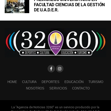
FACULTAD CIENCIAS DE LA GESTIÓN
DE U.A.D.E.R.
HOME
CULTURA
DEPORTES
EDUCACIÓN
TURISMO
NOSOTROS
SERVICIOS
CONTACTO
La "Agencia de Noticias 3260" es un servicio producido por la