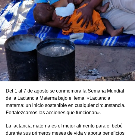
Todas las actividades gratuitas y abiertas a toda la
comunidad. Algunas actividades requieren inscripción por
cupo, información que será dada en la semana de los
encuentros.
Lugares (revisar según corresponda a cada actividad):
•Auditorio Illia
•Museo de la Ciudad
•Auditorio Scelzi
•Salida desde la Logia Masonica
Por más información mantené al tanto las redes de las
Jornadas de Filosofía del Río Uruguay
Del 1 al 7 de agosto se conmemora la Semana Mundial
de la Lactancia Materna bajo el lema: «Lactancia
Comparte esto:
Link
https://www.instagram.com/filosofiadelriouruguay/
materna: un inicio sostenible en cualquier circunstancia.
X
Facebook
WhatsApp
Imprimir
Fortalezcamos las acciones que funcionan».
Comparte esto:
X
Facebook
WhatsApp
Imprimir
La lactancia materna es el mejor alimento para el bebé
durante sus primeros meses de vida y aporta beneficios