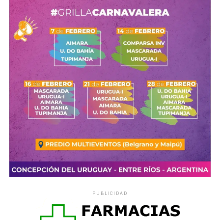
de un niño son los más importantes
, y en los que el
crecimiento es más rápido. Por eso, hay que tener en
cuenta que, en esta etapa,
las necesidades nutritivas
solo las cubre completamente la leche materna
.
De hecho, la lactancia materna tiene una serie de
ventajas para el niño, pero también para la madre. Para el
primero de ellos, es la única leche que
se ajusta a sus
necesidades
y su composición cambia según estas.
Además,
no está contaminada, aporta defensas contra
las infecciones y disminuye las enfermedades
alérgicas
.
Para la madre, la leche materna
favorece el retorno del
útero a su tamaño normal, disminuye el exceso de
grasas que acumula durante el embarazo
, favorece la
unión afectiva madre-hijo y retrasa la vuelta de la
PUBLICIDAD
menstruación. También es más cómoda y económica.