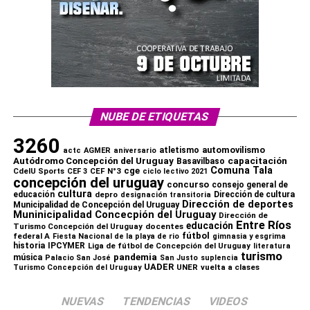
NUBE DE ETIQUETAS
3260
automovilismo
atletismo
actc
AGMER
aniversario
capacitación
Autódromo Concepción del Uruguay
Basavilbaso
Comuna Tala
cge
CdelU Sports
CEF N°3
CEF 3
ciclo lectivo 2021
concepción del uruguay
concurso
consejo general de
cultura
educación
depro
Dirección de cultura
designación transitoria
Dirección de deportes
Municipalidad de Concepción del Uruguay
Muninicipalidad Concecpión del Uruguay
Dirección de
Entre Ríos
educación
Turismo Concepción del Uruguay
docentes
fútbol
federal A
Fiesta Nacional de la playa de rio
gimnasia y esgrima
historia
IPCYMER
Liga de fútbol de Concepción del Uruguay
literatura
turismo
pandemia
música
Palacio San José
San Justo
suplencia
UADER
UNER
vuelta a clases
Turismo Concepción del Uruguay
NUEVAS
TENDENCIAS
VIDEOS