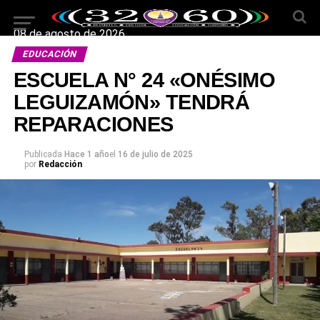
08 de agosto de 2026
EDUCACIÓN
ESCUELA N° 24 «ONÉSIMO
LEGUIZAMÓN» TENDRÁ
REPARACIONES
Publicada
Hace 1 año
el
16 de julio de 2025
por
Redacción