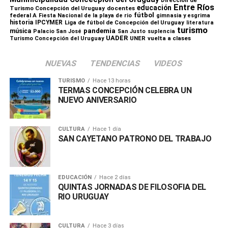
Dirección de
Entre Ríos
educación
Turismo Concepción del Uruguay
docentes
fútbol
federal A
Fiesta Nacional de la playa de rio
gimnasia y esgrima
historia
IPCYMER
Liga de fútbol de Concepción del Uruguay
literatura
turismo
pandemia
música
Palacio San José
San Justo
suplencia
UADER
UNER
vuelta a clases
Turismo Concepción del Uruguay
NUEVAS
TENDENCIAS
VIDEOS
TURISMO
Hace 13 horas
TERMAS CONCEPCIÓN CELEBRA UN
NUEVO ANIVERSARIO
CULTURA
Hace 1 día
SAN CAYETANO PATRONO DEL TRABAJO
EDUCACIÓN
Hace 2 días
QUINTAS JORNADAS DE FILOSOFIA DEL
RIO URUGUAY
CULTURA
Hace 3 días