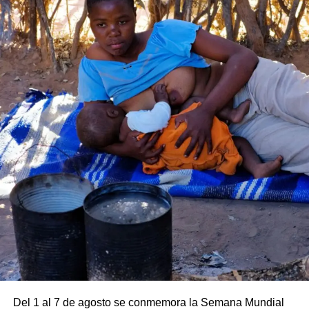
manera que el 100% de los efectores de atención
primaria del municipio brindan ahora tratamientos
de salud mental.
Todas las actividades gratuitas y abiertas a toda la
comunidad. Algunas actividades requieren inscripción por
cupo, información que será dada en la semana de los
encuentros.
Lugares (revisar según corresponda a cada actividad):
•Auditorio Illia
•Museo de la Ciudad
•Auditorio Scelzi
•Salida desde la Logia Masonica
Por más información mantené al tanto las redes de las
Jornadas de Filosofía del Río Uruguay
Del 1 al 7 de agosto se conmemora la Semana Mundial