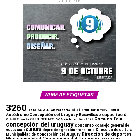
PUBLICIDAD
NUBE DE ETIQUETAS
3260
automovilismo
atletismo
actc
AGMER
aniversario
capacitación
Autódromo Concepción del Uruguay
Basavilbaso
Comuna Tala
cge
CdelU Sports
CEF N°3
CEF 3
ciclo lectivo 2021
concepción del uruguay
concurso
consejo general de
cultura
educación
depro
Dirección de cultura
designación transitoria
Dirección de deportes
Municipalidad de Concepción del Uruguay
Muninicipalidad Concecpión del Uruguay