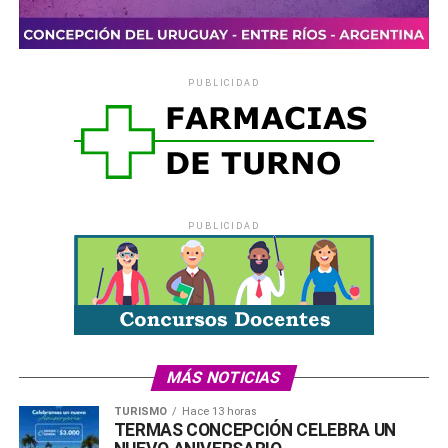
Para la madre, la leche materna
favorece el retorno del
útero a su tamaño normal, disminuye el exceso de
grasas que acumula durante el embarazo
, favorece la
unión afectiva madre-hijo y retrasa la vuelta de la
PUBLICIDAD
menstruación. También es más cómoda y económica.
Comparte esto:
X
Facebook
WhatsApp
Imprimir
PUBLICIDAD
MÁS NOTICIAS
TURISMO
Hace 13 horas
TERMAS CONCEPCIÓN CELEBRA UN