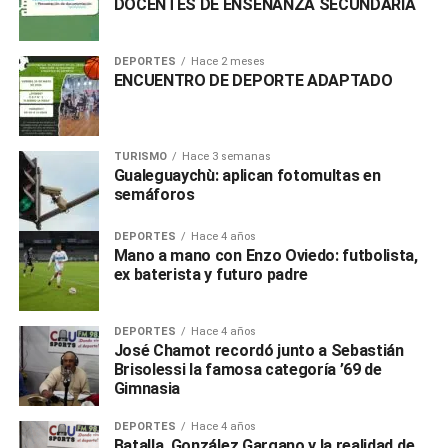
DOCENTES DE ENSEÑANZA SECUNDARIA
DEPORTES
Hace 2 meses
ENCUENTRO DE DEPORTE ADAPTADO
TURISMO
Hace 3 semanas
Gualeguaychù: aplican fotomultas en
semáforos
DEPORTES
Hace 4 años
Mano a mano con Enzo Oviedo: futbolista,
ex baterista y futuro padre
DEPORTES
Hace 4 años
José Chamot recordó junto a Sebastián
Brisolessi la famosa categoría ’69 de
Gimnasia
DEPORTES
Hace 4 años
Batalla, González Gargano y la realidad de