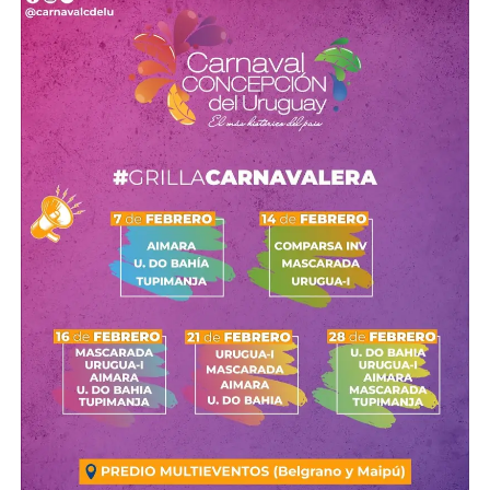
No hay duda de que
los seis primeros meses de la vida
de un niño son los más importantes
, y en los que el
crecimiento es más rápido. Por eso, hay que tener en
cuenta que, en esta etapa,
las necesidades nutritivas
solo las cubre completamente la leche materna
.
De hecho, la lactancia materna tiene una serie de
ventajas para el niño, pero también para la madre. Para el
primero de ellos, es la única leche que
se ajusta a sus
necesidades
y su composición cambia según estas.
Además,
no está contaminada, aporta defensas contra
las infecciones y disminuye las enfermedades
alérgicas
.