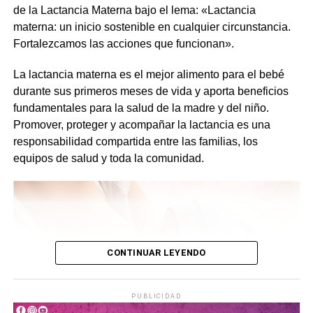
de la Lactancia Materna bajo el lema: «Lactancia
Comparte esto:
Link
https://www.instagram.com/filosofiadelriouruguay/
materna: un inicio sostenible en cualquier circunstancia.
X
Facebook
WhatsApp
Imprimir
Fortalezcamos las acciones que funcionan».
Comparte esto:
X
Facebook
WhatsApp
Imprimir
La lactancia materna es el mejor alimento para el bebé
durante sus primeros meses de vida y aporta beneficios
fundamentales para la salud de la madre y del niño.
Promover, proteger y acompañar la lactancia es una
responsabilidad compartida entre las familias, los
equipos de salud y toda la comunidad.
CONTINUAR LEYENDO
PUBLICIDAD