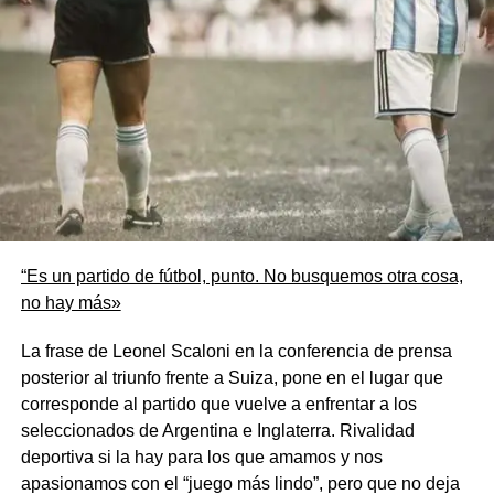
nuevamente sea como reza nuestro Himno Nacional
«CORONADOS DE GLORIA VIVAMOS»
Sería fantástico imaginar un escenario futuro para el
cierre del día 19/7/2026 donde se pueda sentir
nuevamente » desde la calle llega el estruendo de voces
y bocinas festejando la victoria de
Argentina
. Una victoria
justa, merecida. Una victoria al estilo «
Scaloneta
«, es
decir, infartante.»
“Es un partido de fútbol, punto. No busquemos otra cosa,
no hay más»
La frase de Leonel Scaloni en la conferencia de prensa
posterior al triunfo frente a Suiza, pone en el lugar que
corresponde al partido que vuelve a enfrentar a los
seleccionados de Argentina e Inglaterra. Rivalidad
deportiva si la hay para los que amamos y nos
apasionamos con el “juego más lindo”, pero que no deja