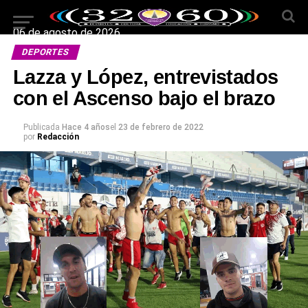
06 de agosto de 2026
DEPORTES
Lazza y López, entrevistados
con el Ascenso bajo el brazo
Publicada
Hace 4 años
el
23 de febrero de 2022
por
Redacción