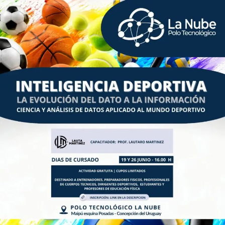
Jugaron juntos en el Mundial 2006, partido frente a México.
El fútbol, como
máxima expresión de la cultura popular de
nuestra patria
, despierta pasiones que a menudo se
entrelazan con nuestra identidad nacional. Entendemos y
compartimos la emoción de estar entre los cuatro mejores
equipos del planeta. Sin embargo, como custodios de la
memoria de los 649 héroes que quedaron en las islas y
en las aguas del Atlántico Sur, consideramos fundamental
trazar una línea inquebrantable entre el fervor deportivo y
la causa nacional.
Desde esta Federación queremos manifestar:
• El deporte no es la guerra: El partido de semifinales es
un evento deportivo de alcance mundial, no una revancha
armada ni una compensación histórica. La soberanía se
defiende en los foros internacionales, con la diplomacia,
la verdad histórica y el reclamo pacífico e irrenunciable
que dicta nuestra Constitución Nacional.