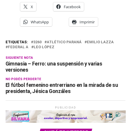
X
Facebook
WhatsApp
Imprimir
ETIQUETAS:
3260
ATLÉTICO PARANÁ
EMILIO LAZZA
FEDERAL A
LEO LÓPEZ
SIGUIENTE NOTA
Gimnasia – Ferro: una suspensión y varias
versiones
NO PODÉS PERDERTE
El fútbol femenino entrerriano en la mirada de su
presidenta, Jésica Gonzáles
PUBLICIDAD