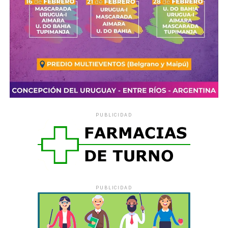
Comparte esto:
Actividad gratuita – Cupos limitados
X
Facebook
WhatsApp
Imprimir
Destinado a entrenadores/as, preparadores físicos,
profesionales de cuerpos técnicos, dirigentes deportivos,
estudiantes y profesores/as de Educación Física, y
personas vinculadas al ámbito deportivo.
Inscripción:
https://forms.gle/HP8WPfFoxfnS9dkH7
PUBLICIDAD
Consultas: polotecnologicolanube@gmail.com
WhatsApp: 3442 550836
Comparte esto:
X
Facebook
WhatsApp
Imprimir
PUBLICIDAD