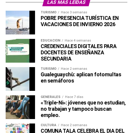
LAS MÁS LEÍDAS
TURISMO
Hace 3 semanas
POBRE PRESENCIA TURÍSTICA EN
VACACIONES DE INVIERNO 2026
EDUCACIÓN
Hace 4 semanas
CREDENCIALES DIGITALES PARA
DOCENTES DE ENSEÑANZA
SECUNDARIA
TURISMO
Hace 2 semanas
Gualeguaychù: aplican fotomultas
en semáforos
GENERALES
Hace 7 días
«Triple-Ni»: jóvenes que no estudian,
no trabajan y tampoco buscan
empleo.
CULTURA
Hace 2 semanas
COMUNA TALA CELEBRA EL DIA DEL