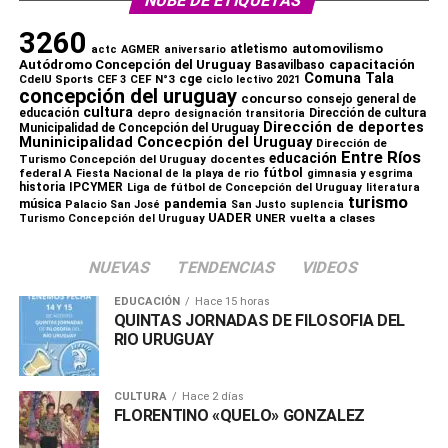
NUBE DE ETIQUETAS
3260
automovilismo
atletismo
actc
AGMER
aniversario
capacitación
Autódromo Concepción del Uruguay
Basavilbaso
Comuna Tala
cge
CdelU Sports
CEF N°3
CEF 3
ciclo lectivo 2021
concepción del uruguay
concurso
consejo general de
cultura
educación
depro
Dirección de cultura
designación transitoria
Dirección de deportes
Municipalidad de Concepción del Uruguay
Muninicipalidad Concecpión del Uruguay
Dirección de
Entre Ríos
educación
Turismo Concepción del Uruguay
docentes
fútbol
federal A
Fiesta Nacional de la playa de rio
gimnasia y esgrima
historia
IPCYMER
Liga de fútbol de Concepción del Uruguay
literatura
turismo
pandemia
música
Palacio San José
San Justo
suplencia
UADER
UNER
vuelta a clases
Turismo Concepción del Uruguay
NUEVAS
TENDENCIAS
VIDEOS
EDUCACIÓN
Hace 15 horas
QUINTAS JORNADAS DE FILOSOFIA DEL
RIO URUGUAY
CULTURA
Hace 2 días
FLORENTINO «QUELO» GONZALEZ