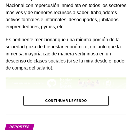
Nacional con repercusión inmediata en todos los sectores
masivos y de menores recursos a saber: trabajadores
activos formales e informales, desocupados, jubilados
emprendedores, pymes, etc.
Es pertinente mencionar que una mínima porción de la
sociedad goza de bienestar económico, en tanto que la
inmensa mayoría cae de manera vertiginosa en un
descenso de clases sociales (si se la mira desde el poder
de compra del salario).
En ese contexto el fútbol viene a ser un bálsamo de
CONTINUAR LEYENDO
esperanza y alegría para el pueblo sin distinciones.
En este campeonato mundial 2026, hemos sufrido más
de lo esperable. Sin embargo estos muchachos que
DEPORTES
salen al campo de juego han tocado cada fibra de todos